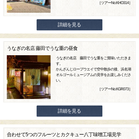
［ツアーNo.KHO314］
詳細を見る
うなぎの名店 藤田でうな重の昼食
うなぎの名店 藤田でうな重をご賞味いただきま
す。
かんざんじロープウエイで空中散歩の後、浜名湖
オルゴールミュージアムの見学をお楽しみくださ
い。
［ツアーNo.KGR073］
詳細を見る
合わせて5つのフルーツとカクキュー八丁味噌工場見学