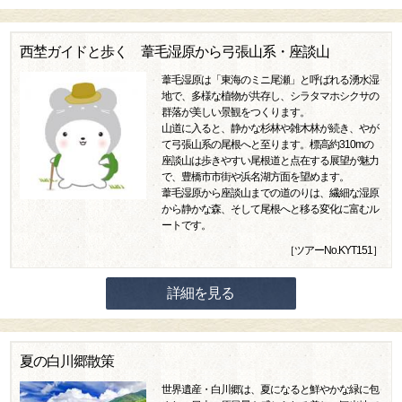
西埜ガイドと歩く 葦毛湿原から弓張山系・座談山
葦毛湿原は「東海のミニ尾瀬」と呼ばれる湧水湿
地で、多様な植物が共存し、シラタマホシクサの
群落が美しい景観をつくります。
山道に入ると、静かな杉林や雑木林が続き、やが
て弓張山系の尾根へと至ります。標高約310mの
座談山は歩きやすい尾根道と点在する展望が魅力
で、豊橋市市街や浜名湖方面を望めます。
葦毛湿原から座談山までの道のりは、繊細な湿原
から静かな森、そして尾根へと移る変化に富むル
ートです。
［ツアーNo.KYT151］
詳細を見る
夏の白川郷散策
世界遺産・白川郷は、夏になると鮮やかな緑に包