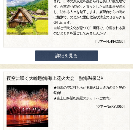
まれ、日本の原風景を感じられる美しい観光地で
す。合掌造りの家々と青々とした田園風景が調和
し、訪れる人々を魅了します。展望台からの眺め
は格別で、のどかな里山散策や清流のせせらぎも
楽しめます。
自然と伝統文化が息づく白川郷で、心癒される夏
のひとときを過ごしてみませんか🌿
［ツアーNo.KHO326］
詳細を見る
夜空に咲く大輪!熱海海上花火大会 熱海温泉1泊
★熱海の空に打ちあがる花火は大迫力の音と光の
祭典!
★富士山を望む絶景スポットへご案内♪
［ツアーNo.KYU010］