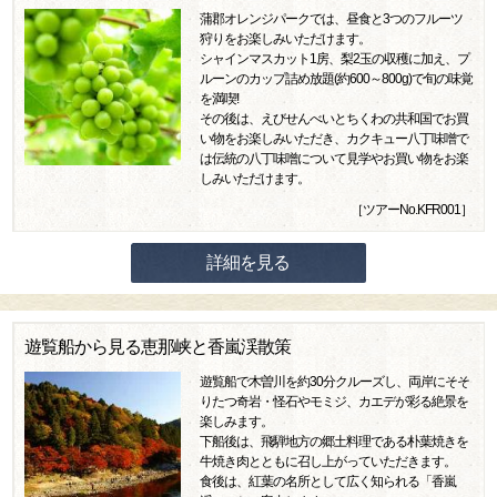
蒲郡オレンジパークでは、昼食と3つのフルーツ
狩りをお楽しみいただけます。
シャインマスカット1房、梨2玉の収穫に加え、プ
ルーンのカップ詰め放題(約600～800g)で旬の味覚
を満喫!
その後は、えびせんべいとちくわの共和国でお買
い物をお楽しみいただき、カクキュー八丁味噌で
は伝統の八丁味噌について見学やお買い物をお楽
しみいただけます。
［ツアーNo.KFR001］
詳細を見る
遊覧船から見る恵那峡と香嵐渓散策
遊覧船で木曽川を約30分クルーズし、両岸にそそ
りたつ奇岩・怪石やモミジ、カエデが彩る絶景を
楽しみます。
下船後は、飛騨地方の郷土料理である朴葉焼きを
牛焼き肉とともに召し上がっていただきます。
食後は、紅葉の名所として広く知られる「香嵐