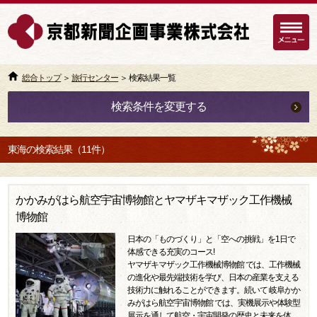
総合トップ
＞
旅行センター
＞ 検索結果一覧
検索条件を変更する
東海の検索結果（11件）
かかみがはら航空宇宙博物館とヤマザキマザック工作機械
博物館
日本の「ものづくり」と「空への挑戦」を1日で
体感できる充実のコース!
ヤマザキマザック工作機械博物館 では、工作機械
の進化や最先端技術を学び、日本の産業を支える
技術力に触れることができます。続いて 岐阜かか
みがはら航空宇宙博物館 では、実機展示や体験型
展示を通して航空・宇宙開発の歴史と未来を体