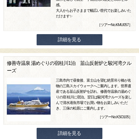
感。
大人からお子さままで幅広い世代でお楽しみいた
だけます✨
［ツアーNo.KMU057］
詳細を見る
修善寺温泉 湯めぐりの宿桂川1泊 韮山反射炉と駿河湾クル
ーズ
三島市内で昼食後、富士山を望む絶景吊り橋が名
物の三島スカイウォークへご案内します。世界遺
産である韮山反射炉を訪れ、修善寺温泉の湯めぐ
りの宿 桂川に宿泊。翌日は駿河湾クルーズを楽し
んで清水港魚市場でお買い物をお楽しみいただ
き、三保の松原にご案内します。
［ツアーNo.KSO105］
詳細を見る