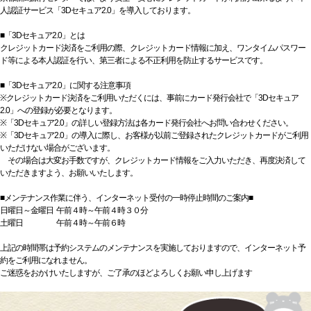
人認証サービス「3Dセキュア2.0」を導入しております。
■「3Dセキュア2.0」とは
クレジットカード決済をご利用の際、クレジットカード情報に加え、ワンタイムパスワー
ド等による本人認証を行い、第三者による不正利用を防止するサービスです。
■「3Dセキュア2.0」に関する注意事項
※クレジットカード決済をご利用いただくには、事前にカード発行会社で「3Dセキュア
2.0」への登録が必要となります。
※「3Dセキュア2.0」の詳しい登録方法は各カード発行会社へお問い合わせください。
※「3Dセキュア2.0」の導入に際し、お客様が以前ご登録されたクレジットカードがご利用
いただけない場合がございます。
その場合は大変お手数ですが、クレジットカード情報をご入力いただき、再度決済して
いただきますよう、お願いいたします。
■メンテナンス作業に伴う、インターネット受付の一時停止時間のご案内■
日曜日～金曜日 午前４時～午前４時３０分
土曜日 午前４時～午前６時
上記の時間帯は予約システムのメンテナンスを実施しておりますので、インターネット予
約をご利用になれません。
ご迷惑をおかけいたしますが、ご了承のほどよろしくお願い申し上げます