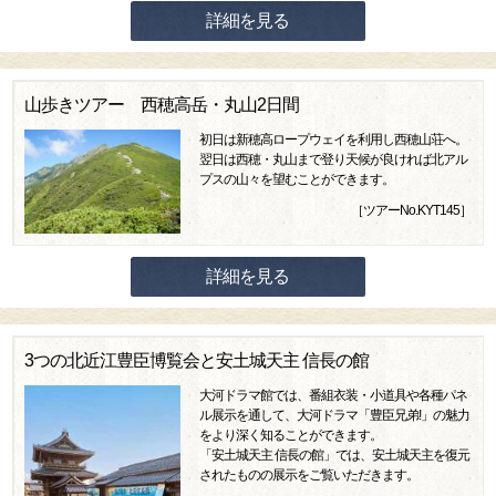
詳細を見る
山歩きツアー 西穂高岳・丸山2日間
初日は新穂高ロープウェイを利用し西穂山荘へ。
翌日は西穂・丸山まで登り天候が良ければ北アル
プスの山々を望むことができます。
［ツアーNo.KYT145］
詳細を見る
3つの北近江豊臣博覧会と安土城天主 信長の館
大河ドラマ館では、番組衣装・小道具や各種パネ
ル展示を通して、大河ドラマ「豊臣兄弟!」の魅力
をより深く知ることができます。
「安土城天主 信長の館」では、安土城天主を復元
されたものの展示をご覧いただきます。