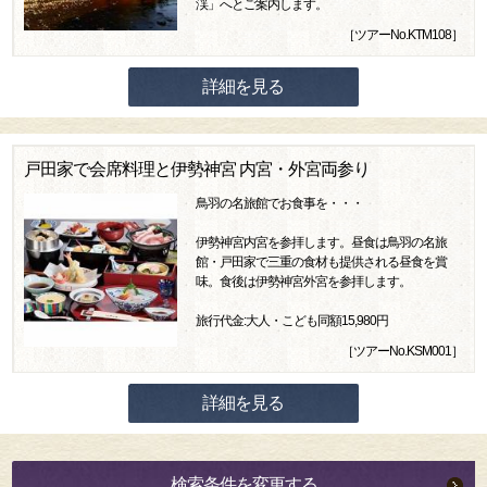
渓」へとご案内します。
［ツアーNo.KTM108］
詳細を見る
戸田家で会席料理と伊勢神宮 内宮・外宮両参り
鳥羽の名旅館でお食事を・・・
伊勢神宮内宮を参拝します。昼食は鳥羽の名旅
館・戸田家で三重の食材も提供される昼食を賞
味。食後は伊勢神宮外宮を参拝します。
旅行代金:大人・こども同額15,980円
［ツアーNo.KSM001］
詳細を見る
検索条件を変更する