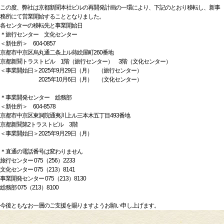
この度、弊社は京都新聞本社ビルの再開発計画の一環により、下記のとおり移転し、新事
務所にて営業開始することとなりました。
各センターの移転先と事業開始日
＊旅行センター 文化センター
＜新住所＞ 604-0857
京都市中京区烏丸通二条上ル蒔絵屋町260番地
京都新聞トラストビル 1階（旅行センター） 3階（文化センター）
＜事業開始日＞2025年9月29日（月） （旅行センター）
2025年10月6日（月） （文化センター）
＊事業開発センター 総務部
＜新住所＞ 604-8578
京都市中京区東洞院通夷川上ル三本木五丁目493番地
京都新聞第2トラストビル 3階
＜事業開始日＞2025年9月29日（月）
＊直通の電話番号は変わりません
旅行センター 075（256）2233
文化センター 075（213）8141
事業開発センター 075（213）8130
総務部 075（213）8100
今後ともなお一層のご支援を賜りますようお願い申し上げます。