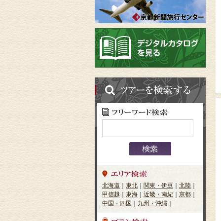
北海道
｜
東北
｜
関東・伊豆
｜
北陸
｜
甲信越
｜
東海
｜
近畿・南紀
｜
京都
｜
中国・四国
｜
九州・沖縄
｜