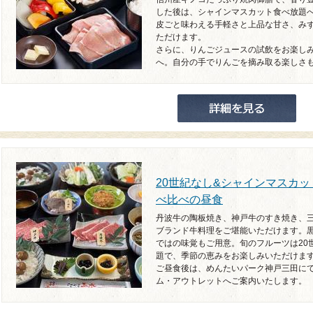
した後は、シャインマスカット食べ放題へ
皮ごと味わえる手軽さと上品な甘さ、み
ただけます。
さらに、りんごジュースの試飲をお楽し
へ。自分の手でりんごを摘み取る楽しさも
20世紀なし&シャインマスカ
べ比べの昼食
丹波牛の陶板焼き、神戸牛のすき焼き、
ブランド牛料理をご堪能いただけます。
ではの味覚もご用意。旬のフルーツは20
題で、季節の恵みをお楽しみいただけます
ご昼食後は、めんたいパーク神戸三田に
ム・アウトレットへご案内いたします。