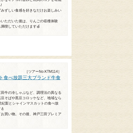
!
ずみずしい食感を好きなだけお楽しみい
みいただいた後は、りんごの収穫体験
満喫していただけます🍏
［ツアーNo.KTM114］
ット食べ放題三大ブランド牛食
三田牛の冷しゃぶなど、調理法の異なる
黒豆そばや黒豆コロッケなど、地域なら
世紀梨とシャインマスカットの食べ放
🍐
てお買い物。その後、神戸三田プレミア