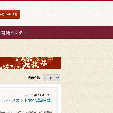
［ツアーNo.KTM106］
インマスカット食べ放題&信
豊かなキノコの旨みと焼肉のコクを堪能