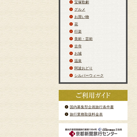
宝塚歌劇
グルメ
お買い物
花
行楽
美術・芸術
古寺
お城
温泉
阿波おどり
シルバーウィーク
国内募集型企画旅行条件書
旅行業務取扱料金表