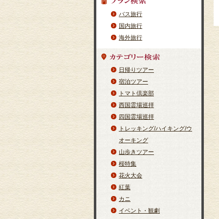
バス旅行
国内旅行
海外旅行
日帰りツアー
宿泊ツアー
トマト倶楽部
西国霊場巡拝
四国霊場巡拝
トレッキング/ハイキング/ウ
オーキング
山歩きツアー
桜特集
花火大会
紅葉
カニ
イベント・観劇