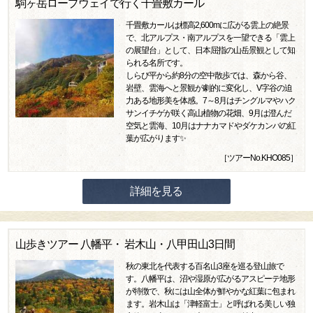
駒ヶ岳ロープウェイで行く千畳敷カール
千畳敷カールは標高2,600mに広がる雲上の絶景
で、北アルプス・南アルプスを一望できる「雲上
の展望台」として、日本屈指の山岳景観として知
られる名所です。
しらび平から約8分の空中散歩では、森から谷、
岩壁、雲海へと景観が劇的に変化し、V字谷の迫
力ある地形美を体感。7～8月はチングルマやハク
サンイチゲが咲く高山植物の花畑、9月は澄んだ
空気と雲海、10月はナナカマドやダケカンバの紅
葉が広がります✨
［ツアーNo.KHO085］
詳細を見る
山歩きツアー 八幡平・ 岩木山・八甲田山3日間
秋の東北を代表する百名山3座を巡る登山旅で
す。八幡平は、沼や湿原が広がるアスピーテ地形
が特徴で、秋には山全体が鮮やかな紅葉に包まれ
ます。岩木山は「津軽富士」と呼ばれる美しい独