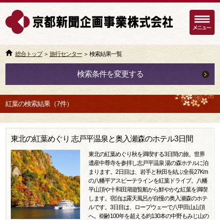
総合トップ
＞
旅行センター
＞ 検索結果一覧
検索条件を変更する
紅葉の検索結果（7件）
東北の紅葉めぐり 志戸平温泉と奥入瀬森のホテル3日間
東北の紅葉めぐり秋を満喫する3日間の旅。世界
遺産中尊寺を参拝し志戸平温泉 湯の森ホテルに泊
まります。2日目は、岩手と秋田を結ぶ全長27Km
の八幡平アスピーテラインを紅葉ドライブ。八幡
平山頂や十和田湖遊覧船から鮮やかな紅葉を満喫
します。宿泊は露天風呂が自慢の奥入瀬森のホテ
ルです。3日目は、ロープウェーで八甲田山山頂
へ。樹齢100年を超える約130本の中野もみじ山の