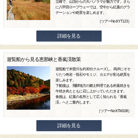
立峰で、山頂からの大パノラマが魅力です。さら
に八甲田ロープウェーでは、空中から紅葉のグラ
デーションや絶景を楽しめます。
［ツアーNo.KYT123］
詳細を見る
遊覧船から見る恵那峡と香嵐渓散策
遊覧船で木曽川を約30分クルーズし、両岸にそそ
りたつ奇岩・怪石やモミジ、カエデが彩る絶景を
楽しみます。
下船後は、飛騨地方の郷土料理である朴葉焼きを
牛焼き肉とともに召し上がっていただきます。
食後は、紅葉の名所として広く知られる「香嵐
渓」へとご案内します。
［ツアーNo.KTM108］
詳細を見る