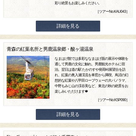
彩り絶景もお楽しみください。
［ツアーNo.KAU043］
詳細を見る
青森の紅葉名所と男鹿温泉郷・酸ヶ湯温泉
なまはげ館では多彩ななまはげ面の展示や体験を
通して男鹿の文化に触れ、男鹿観光ホテルに宿
泊。翌日は道の駅 たかのすや発荷峠展望台を訪
れ、紅葉の奥入瀬渓流を車窓から満喫。蔦沼の幻
想的な紅葉や八甲田ロープウェーの大パノラマ、
中野もみじ山の渓谷美など、東北の秋の絶景をお
楽しみいただけます🍁
［ツアーNo.KSP090］
詳細を見る