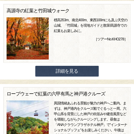
高源寺の紅葉と竹田城ウォーク
標高353m、南北400m、東西100mにも及ぶ天空の
山城、「竹田城」を現地ガイドと散策!高源寺での
紅葉もお楽しみに。
［ツアーNo.KHO278］
詳細を見る
ロープウェーで紅葉の六甲有馬と神戸港クルーズ
異国情緒あふれる景観が魅力の神戸へご案内。ま
ずは、神戸港内をクルーズ船でぐるっと一周。六
甲山系を背景にした神戸の街並みや建造風景など
を堪能しながらクルージングします。昼食は
「ANAクラウンプラザホテル神戸」で“インターナ
ショナルブッフェ”をお楽しみください。午後は