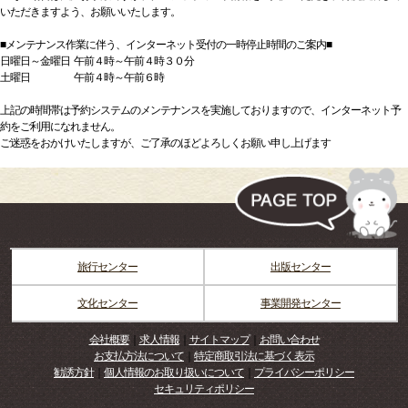
いただきますよう、お願いいたします。
■メンテナンス作業に伴う、インターネット受付の一時停止時間のご案内■
日曜日～金曜日 午前４時～午前４時３０分
土曜日 午前４時～午前６時
上記の時間帯は予約システムのメンテナンスを実施しておりますので、インターネット予
約をご利用になれません。
ご迷惑をおかけいたしますが、ご了承のほどよろしくお願い申し上げます
旅行センター
出版センター
文化センター
事業開発センター
会社概要
｜
求人情報
｜
サイトマップ
｜
お問い合わせ
お支払方法について
｜
特定商取引法に基づく表示
勧誘方針
｜
個人情報のお取り扱いについて
｜
プライバシーポリシー
セキュリティポリシー