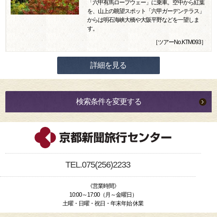
「六甲有馬ロープウェー」に乗車。空中から紅葉
を、山上の眺望スポット「六甲ガーデンテラス」
からは明石海峡大橋や大阪平野などを一望しま
す。
［ツアーNo.KTM093］
詳細を見る
検索条件を変更する
TEL.075(256)2233
《営業時間》
10:00～17:00（月～金曜日）
土曜・日曜・祝日・年末年始 休業