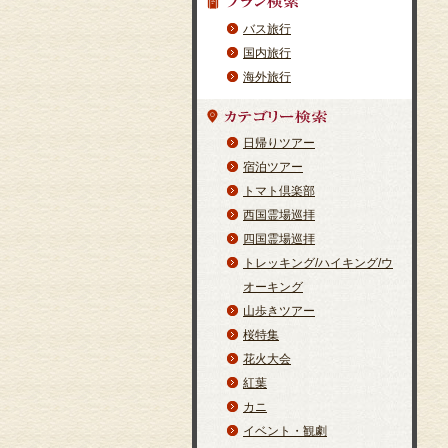
バス旅行
国内旅行
海外旅行
日帰りツアー
宿泊ツアー
トマト倶楽部
西国霊場巡拝
四国霊場巡拝
トレッキング/ハイキング/ウ
オーキング
山歩きツアー
桜特集
花火大会
紅葉
カニ
イベント・観劇