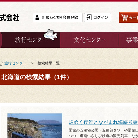
旅行センター
＞ 検索結果一覧
北海道の検索結果（1件）
煌めく夜景とながまれ海峡号乗
函館の五稜郭公園・五稜郭タワーや函館
つつ、道南いさりび鉄道の観光列車「な