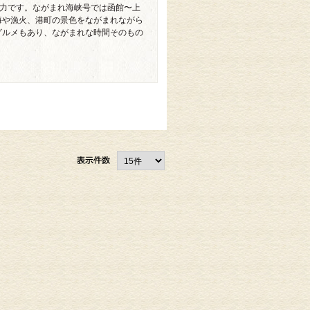
魅力です。ながまれ海峡号では函館〜上
海や漁火、港町の景色をながまれながら
グルメもあり、ながまれな時間そのもの