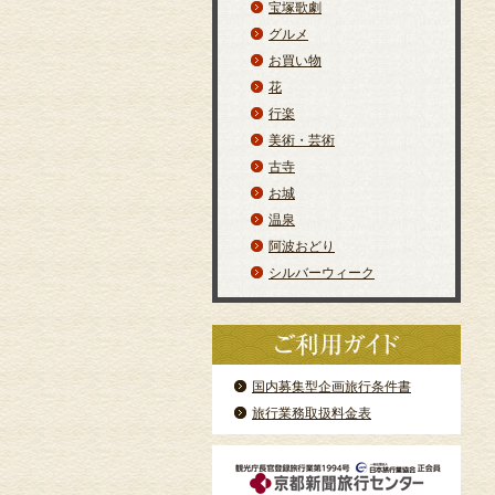
宝塚歌劇
グルメ
お買い物
花
行楽
美術・芸術
古寺
お城
温泉
阿波おどり
シルバーウィーク
国内募集型企画旅行条件書
旅行業務取扱料金表