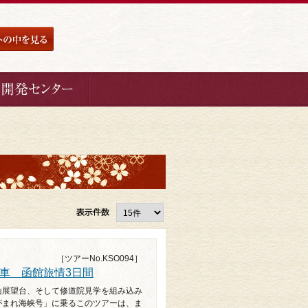
［ツアーNo.KSO094］
車 函館旅情3日間
山展望台、そして修道院見学を組み込み
がまれ海峡号」に乗るこのツアーは、ま