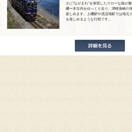
さに“ながまれ”を体現したスローな旅が
磯〜木古内をゆっくり走り、津軽海峡の
楽しめます。上磯駅や茂辺地駅では地元
を楽しめるような行程です。