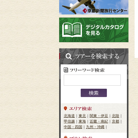
北海道
｜
東北
｜
関東・伊豆
｜
北陸
｜
甲信越
｜
東海
｜
近畿・南紀
｜
京都
｜
中国・四国
｜
九州・沖縄
｜