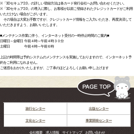
※「3Dセキュア2.0」の詳しい登録方法は各カード発行会社へお問い合わせください。
※「3Dセキュア2.0」の導入に際し、お客様が以前ご登録されたクレジットカードがご利用
いただけない場合がございます。
その場合は大変お手数ですが、クレジットカード情報をご入力いただき、再度決済して
いただきますよう、お願いいたします。
■メンテナンス作業に伴う、インターネット受付の一時停止時間のご案内■
日曜日～金曜日 午前４時～午前４時３０分
土曜日 午前４時～午前６時
上記の時間帯は予約システムのメンテナンスを実施しておりますので、インターネット予
約をご利用になれません。
ご迷惑をおかけいたしますが、ご了承のほどよろしくお願い申し上げます
旅行センター
出版センター
文化センター
事業開発センター
会社概要
｜
求人情報
｜
サイトマップ
｜
お問い合わせ