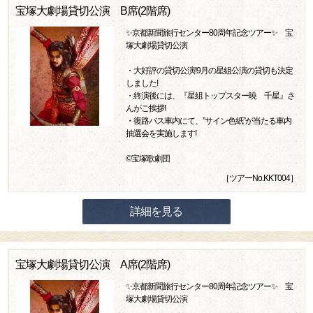
宝塚大劇場貸切公演 B席(2階席)
✨京都新聞旅行センター80周年記念ツアー✨ 宝
塚大劇場貸切公演
・大好評の貸切公演!9月の星組公演の貸切も決定
しました!
・終演後には、『星組トップスター暁 千星』さ
んがご挨拶!
・復路バス車内にて、”サイン色紙”が当たる車内
抽選会を実施します!
©宝塚歌劇団
［ツアーNo.KKT004］
詳細を見る
宝塚大劇場貸切公演 A席(2階席)
✨京都新聞旅行センター80周年記念ツアー✨ 宝
塚大劇場貸切公演