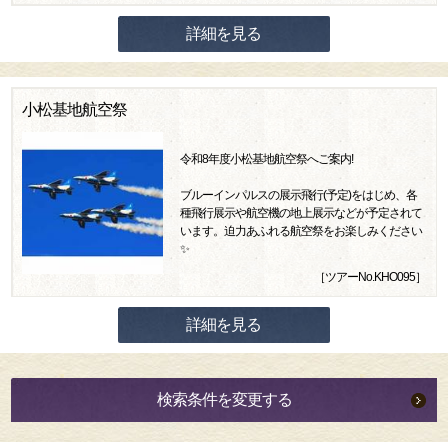
詳細を見る
小松基地航空祭
令和8年度小松基地航空祭へご案内!
ブルーインパルスの展示飛行(予定)をはじめ、各
種飛行展示や航空機の地上展示などが予定されて
います。迫力あふれる航空祭をお楽しみください
✨
［ツアーNo.KHO095］
詳細を見る
検索条件を変更する