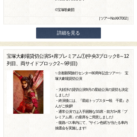
©宝塚歌劇団
［ツアーNo.KKT002］
詳細を見る
宝塚大劇場貸切公演S+席プレミアム①(中央3ブロック8～12
列目、両サイドブロック2～9列目)
✨京都新聞旅行センター80周年記念ツアー✨ 宝
塚大劇場貸切公演
・大好評の貸切公演!9月の星組公演の貸切も決定
しました!
・終演後には、『星組トップスター暁 千星』さ
んがご挨拶!
・通常公演では入手困難なSS席・前方S+席「プ
レミアム席」の座席をご用意しました!
・復路バス車内にて、”サイン色紙”が当たる車内
抽選会を実施します!