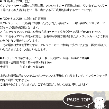
■「3Dセキュア2.0」とは
クレジットカード決済をご利用の際、クレジットカード情報に加え、ワンタイムパスワー
ド等による本人認証を行い、第三者による不正利用を防止するサービスです。
■「3Dセキュア2.0」に関する注意事項
※クレジットカード決済をご利用いただくには、事前にカード発行会社で「3Dセキュア
2.0」への登録が必要となります。
※「3Dセキュア2.0」の詳しい登録方法は各カード発行会社へお問い合わせください。
※「3Dセキュア2.0」の導入に際し、お客様が以前ご登録されたクレジットカードがご利用
いただけない場合がございます。
その場合は大変お手数ですが、クレジットカード情報をご入力いただき、再度決済して
いただきますよう、お願いいたします。
■メンテナンス作業に伴う、インターネット受付の一時停止時間のご案内■
日曜日～金曜日 午前４時～午前４時３０分
土曜日 午前４時～午前６時
上記の時間帯は予約システムのメンテナンスを実施しておりますので、インターネット予
約をご利用になれません。
ご迷惑をおかけいたしますが、ご了承のほどよろしくお願い申し上げます