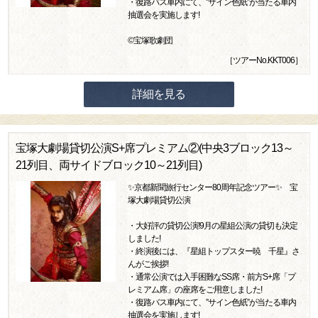
・復路バス車内にて、”サイン色紙”が当たる車内
抽選会を実施します!
©宝塚歌劇団
［ツアーNo.KKT006］
詳細を見る
宝塚大劇場貸切公演S+席プレミアム②(中央3ブロック13～
21列目、両サイドブロック10～21列目)
✨京都新聞旅行センター80周年記念ツアー✨ 宝
塚大劇場貸切公演
・大好評の貸切公演!9月の星組公演の貸切も決定
しました!
・終演後には、『星組トップスター暁 千星』さ
んがご挨拶!
・通常公演では入手困難なSS席・前方S+席「プ
レミアム席」の座席をご用意しました!
・復路バス車内にて、”サイン色紙”が当たる車内
抽選会を実施します!