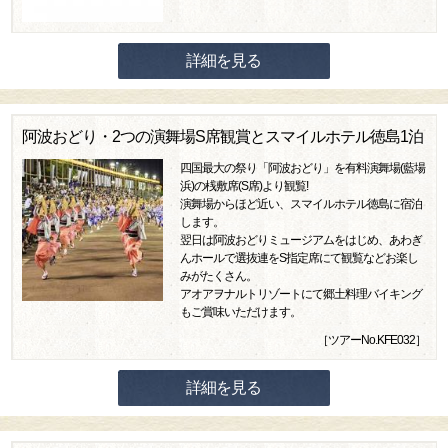
詳細を見る
阿波おどり・2つの演舞場S席観賞とスマイルホテル徳島1泊
四国最大の祭り「阿波おどり」を有料演舞場(藍場
浜)の桟敷席(S席)より観覧!
演舞場からほど近い、スマイルホテル徳島に宿泊
します。
翌日は阿波おどりミュージアムをはじめ、あわぎ
んホールで選抜連をS指定席にて観覧などお楽し
みがたくさん。
アオアヲナルトリゾートにて郷土料理バイキング
もご賞味いただけます。
［ツアーNo.KFE032］
詳細を見る