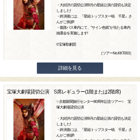
・大好評の貸切公演!9月の星組公演の貸切も決定
しました!
・終演後には、『星組トップスター暁 千星』さ
んがご挨拶!
・復路バス車内にて、”サイン色紙”が当たる車内
抽選会を実施します!
©宝塚歌劇団
［ツアーNo.KKT003］
詳細を見る
宝塚大劇場貸切公演 S席レギュラー(1階または2階席)
✨京都新聞旅行センター80周年記念ツアー✨ 宝
塚大劇場貸切公演
・大好評の貸切公演!9月の星組公演の貸切も決定
しました!
・終演後には、『星組トップスター暁 千星』さ
んがご挨拶!