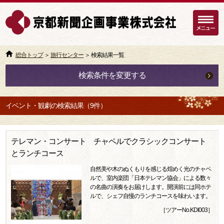
総合トップ
＞
旅行センター
＞ 検索結果一覧
検索条件を変更する
イベント・観劇の検索結果（9件）
テレマン・コンサート チャペルでクラシックコンサート
とランチコース
自然美や木のぬくもりを感じる煌めく光のチャペ
ルで、室内楽団「日本テレマン協会」による数々
の名曲の演奏をお届けします。開演前には同ホテ
ルで、シェフ自慢のランチコースを味わいます。
［ツアーNo.KDI003］