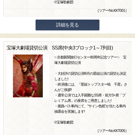
©宝塚歌劇団
［ツアーNo.KKT001］
詳細を見る
宝塚大劇場貸切公演 SS席(中央3ブロック1～7列目)
✨京都新聞旅行センター80周年記念ツアー✨ 宝
塚大劇場貸切公演
・大好評の貸切公演!9月の星組公演の貸切も決定
しました!
・終演後には、『星組トップスター暁 千星』さ
んがご挨拶!
・通常公演では入手困難なSS席・前方S+席「プ
レミアム席」の座席をご用意しました!
・復路バス車内にて、”サイン色紙”が当たる車内
抽選会を実施します!
©宝塚歌劇団
［ツアーNo.KKT005］