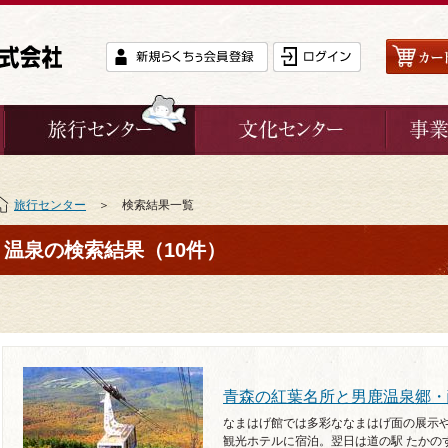
旅行センター
＞ 検索結果一覧
温泉の検索結果（10件）
青森の紅葉名所と男鹿温泉郷・
なまはげ館では多彩ななまはげ面の展示
観光ホテルに宿泊。翌日は道の駅 たかの