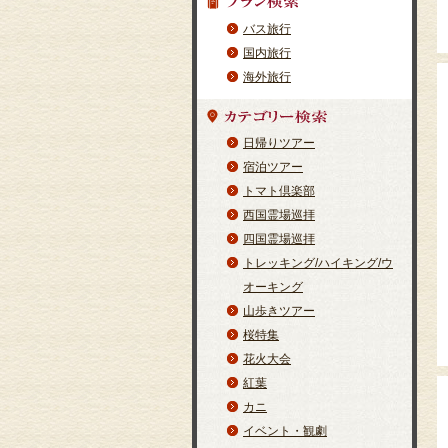
バス旅行
国内旅行
海外旅行
日帰りツアー
宿泊ツアー
トマト倶楽部
西国霊場巡拝
四国霊場巡拝
トレッキング/ハイキング/ウ
オーキング
山歩きツアー
桜特集
花火大会
紅葉
カニ
イベント・観劇