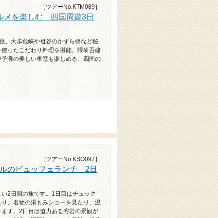
［ツアーNo.KTM089］
ルメを楽しむ 四国周遊3日
の旅。大歩危峡や祖谷のかずら橋など秘
を使ったこだわり料理を堪能。隈研吾建
伊予灘の美しい車窓も楽しめる、四国の
［ツアーNo.KSO097］
ルのビュッフェランチ 2日
い2日間の旅です。1日目はチェック
たり、名物の湯もみショーを見たり、温
きます。2日目は迫力ある溶岩の景観が