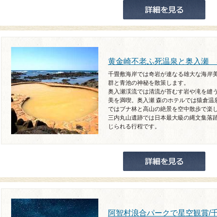
黄金崎不老ふ死温泉と奥入瀬 
千畳敷海岸では奇岩が連なる雄大な海岸
群と青池の神秘を散策します。
奥入瀬渓流では清流が苔むす岩や滝を縫
美を満喫。奥入瀬 森のホテルでは猿倉温
ではブナ林と高山の絶景を空中散歩で楽
三内丸山遺跡では日本最大級の縄文集落
じられる行程です。
阿智村浪合パークで星空観賞/