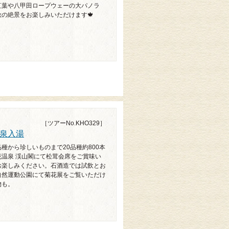
紅葉や八甲田ロープウェーの大パノラ
の絶景をお楽しみいただけます🍁
［ツアーNo.KHO329］
泉入湯
種から珍しいものまで20品種約800本
温泉 渓山閣にて松茸会席をご賞味い
お楽しみください。石酒造では試飲とお
自然運動公園にて菊花展をご覧いただけ
物も。