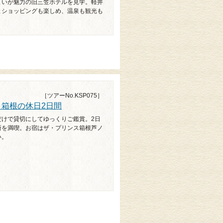
まいが魅力の旧三笠ホテルを見学。軽井
とショッピングも楽しめ、温泉も観光も
［ツアーNo.KSP075］
 箱根の休日2日間
だけで貸切にしてゆっくりご鑑賞。2日
所を満喫。お宿はザ・プリンス箱根芦ノ
い。