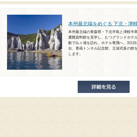
本州最北端をめぐる 下北・津
本州最北端の青森県・下北半島と津軽半
遭難資料館を見学し、むつグランドホテ
船で仏ヶ浦を訪れ、ホテル竜飛へ。3日
台、青函トンネル記念館、立佞武多の館
します。