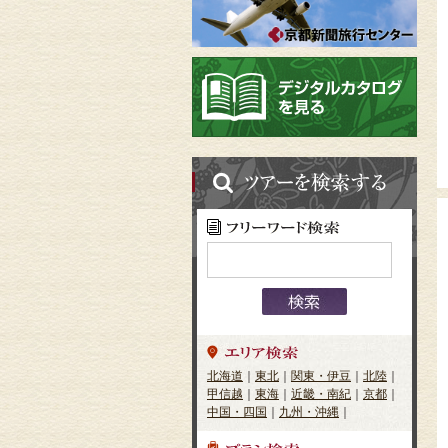
北海道
｜
東北
｜
関東・伊豆
｜
北陸
｜
甲信越
｜
東海
｜
近畿・南紀
｜
京都
｜
中国・四国
｜
九州・沖縄
｜