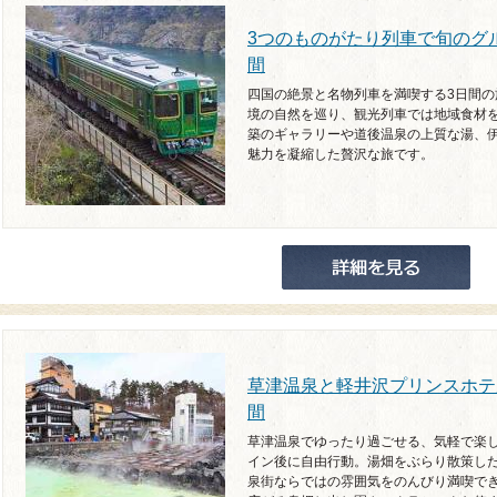
3つのものがたり列車で旬のグ
間
四国の絶景と名物列車を満喫する3日間
境の自然を巡り、観光列車では地域食材
築のギャラリーや道後温泉の上質な湯、
魅力を凝縮した贅沢な旅です。
草津温泉と軽井沢プリンスホテ
間
草津温泉でゆったり過ごせる、気軽で楽し
イン後に自由行動。湯畑をぶらり散策し
泉街ならではの雰囲気をのんびり満喫で