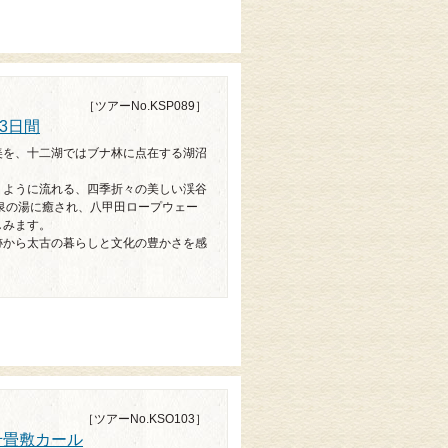
［ツアーNo.KSP089］
3日間
美を、十二湖ではブナ林に点在する湖沼
うように流れる、四季折々の美しい渓谷
泉の湯に癒され、八甲田ロープウェー
しみます。
跡から太古の暮らしと文化の豊かさを感
［ツアーNo.KSO103］
千畳敷カール