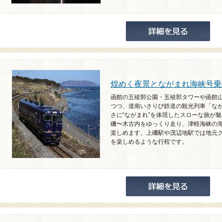
煌めく夜景とながまれ海峡号乗
函館の五稜郭公園・五稜郭タワーや函館
つつ、道南いさりび鉄道の観光列車「な
さに“ながまれ”を体現したスローな旅が
磯〜木古内をゆっくり走り、津軽海峡の
楽しめます。上磯駅や茂辺地駅では地元
を楽しめるような行程です。