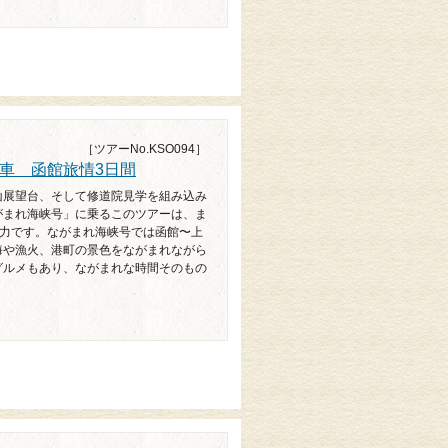
［ツアーNo.KSO094］
車 函館旅情3日間
山展望台、そして修道院見学を組み込み
がまれ海峡号」に乗るこのツアーは、ま
魅力です。ながまれ海峡号では函館〜上
海や漁火、港町の景色をながまれながら
グルメもあり、ながまれな時間そのもの