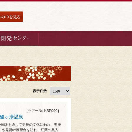
［ツアーNo.KSP090］
酸ヶ湯温泉
や体験を通して男鹿の文化に触れ、男鹿
すや発荷峠展望台を訪れ、紅葉の奥入