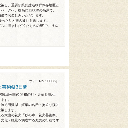
散策し、重要伝統的建造物群保存地区と
パークへ。標高約1200mの高原で、
肉眼でお楽しみいただけます。
ゆったりと旅の疲れを癒します。
スに囲まれた“くだものの里”で、りん
［ツアーNo.KFI035］
火芸術祭3日間
(霞城公園)や将棋の町・天童を訪ね、
します。
を誇る田沢湖、紅葉の名所・抱返り渓谷
散策します。
れる大曲の花火「秋の章・花火芸術祭」
・文化・絶景を満喫する充実の行程です