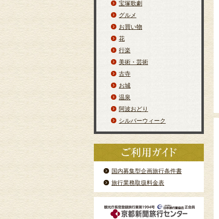
宝塚歌劇
グルメ
お買い物
花
行楽
美術・芸術
古寺
お城
温泉
阿波おどり
シルバーウィーク
国内募集型企画旅行条件書
旅行業務取扱料金表