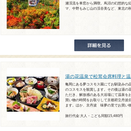
瀬渓流を車窓から満喫。蔦沼の幻想的な
マ、中野もみじ山の渓谷美など、東北の秋
湯の花温泉で松茸会席料理と温
亀岡にある夢コスモス園にてお馴染みの品
のコスモスを観賞します。その後は湯の花
ただき、解放感のある大浴場にて温泉を
買い物の時間をお取りして京都府立丹波
ます。ほか、京丹波 味夢の里でお買い
旅行代金:大人・こども同額15,480円