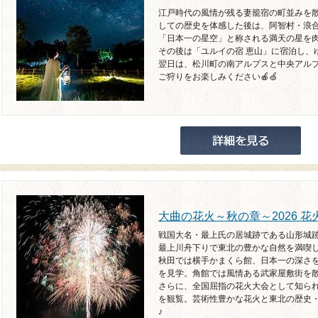
江戸時代の風情が残る妻籠宿の町並みを
しての歴史を体感した後は、阿智村・浪合
「日本一の星空」と称される満天の星を
その後は「ユルイの宿 恵山」に宿泊し、
翌日は、松川町の南アルプスと中央アルプ
ご狩りをお楽しみください🍎🍏
大曲の花火～秋の章～2026 花
戦国大名・最上氏の居城跡である山形城跡
最上川舟下りで東北の豊かな自然を満喫
秋田では横手かまくら館、日本一の深さ
を見学。角館では風情ある武家屋敷街を
さらに、全国屈指の花火大会として知ら
を観覧。芸術性豊かな花火と東北の歴史
♪