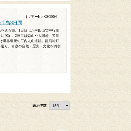
［ツアーNo.KSO054］
軽半島3日間
島を巡る旅。1日目は八甲田山雪中行軍
ルに宿泊。2日目は恐山や大間崎、遊覧
目は世界遺産の三内丸山遺跡、龍飛埼灯
を巡り、青森の自然・歴史・文化を満喫