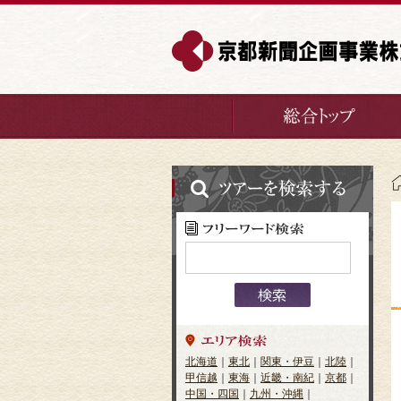
北海道
｜
東北
｜
関東・伊豆
｜
北陸
｜
甲信越
｜
東海
｜
近畿・南紀
｜
京都
｜
中国・四国
｜
九州・沖縄
｜