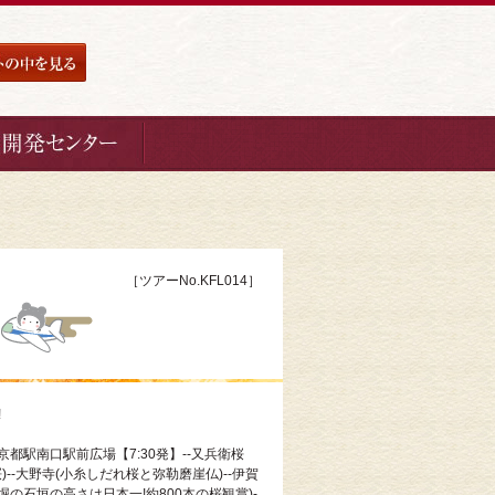
［ツアーNo.KFL014］
!
-京都駅南口駅前広場【7:30発】--又兵衛桜
)--大野寺(小糸しだれ桜と弥勒磨崖仏)--伊賀
内堀の石垣の高さは日本一!約800本の桜観賞)-