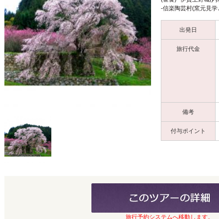
-信楽陶芸村(窯元見学と
出発日
旅行代金
備考
付与ポイント
旅行予約システムへ移動します。