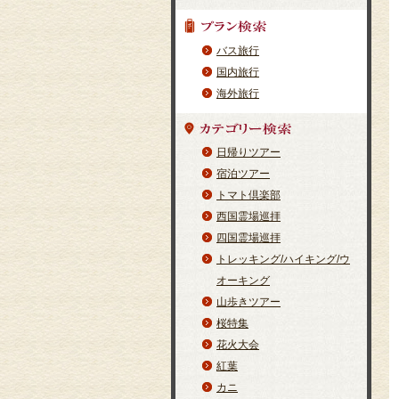
バス旅行
国内旅行
海外旅行
日帰りツアー
宿泊ツアー
トマト倶楽部
西国霊場巡拝
四国霊場巡拝
トレッキング/ハイキング/ウ
オーキング
山歩きツアー
桜特集
花火大会
紅葉
カニ