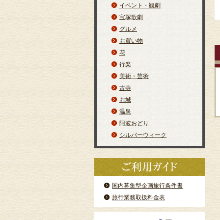
イベント・観劇
宝塚歌劇
グルメ
お買い物
花
行楽
美術・芸術
古寺
お城
温泉
阿波おどり
シルバーウィーク
国内募集型企画旅行条件書
旅行業務取扱料金表