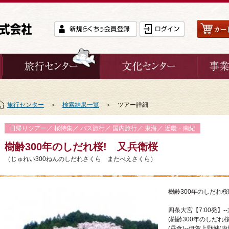
旅行センター
＞
検索結果一覧
＞ ツアー詳細
日帰りツアー／ 桜特集／ バス旅行／ 国内旅行／ 東海／ 近畿・南紀
樹齢300年のしだれ桜! 又兵衛桜
（じゅれい300ねんのしだれさくら またべえさくら）
樹齢300年のしだれ桜
四条大宮【7:00発】-
(樹齢300年のしだれ桜
(昼食)--伊賀上野城(