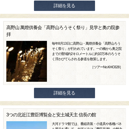
詳細を見る
高野山 萬燈供養会「高野山ろうそく祭り」見学と奥の院参
拝
毎年8月13日に高野山・萬燈供養会「高野山ろう
そく祭り」が行われています。一の橋から奥之院
までの聖域約2キロメートルに約10万本のろうそ
く浮かびてらされる参道を散策します。
［ツアーNo.KHO328］
詳細を見る
3つの北近江豊臣博覧会と安土城天主 信長の館
大河ドラマ館では、番組衣装・小道具や各種パネ
ル展示を通して、大河ドラマ「豊臣兄弟!」の魅力