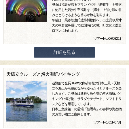
昼食は福井が誇るブランド和牛「若狭牛」を贅沢
に使用した若狭牛至福丼をご賞味。上品な脂の甘
みととろけるような旨みが旅を彩ります。
午後は一乗谷朝倉氏遺跡博物館へ。出土品や原寸
大の朝倉館を通して戦国時代の城下町文化と歴史
ロマンに触れます。
［ツアーNo.KHO321］
詳細を見る
天橋立クルーズと炭火海鮮バイキング
遊覧船で全長3.6kmの白砂青松の日本三景・天橋
立を海上から眺めながらゆったりとクルーズを楽
しみます。ご昼食は新鮮な魚介類の炭火海鮮バイ
キングや揚げ物、サラダやデザート、ソフトドリ
ンクなどを用意しています。
日本三文殊第一の霊場『智恩寺』の参拝や海産物
のお買い物にご案内します。
［ツアーNo.KGR078］