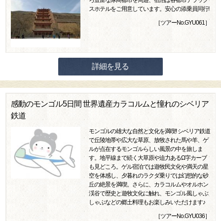
ろ豊富な隊商都市を周遊、宿泊は各都市デラック
スホテルをご用意しています。安心の添乗員同行!
［ツアーNo.GYU061］
詳細を見る
感動のモンゴル5日間 世界遺産カラコルムと憧れのシベリア
鉄道
モンゴルの雄大な自然と文化を満喫! シベリア鉄道
で丘陵地帯や広大な草原、放牧された馬や羊、ゲ
ルが点在するモンゴルらしい風景の中を旅しま
す。地平線まで続く大草原や迫力あるΩ字カーブ
も見どころ。ゲル宿泊では遊牧民文化や満天の星
空を体感し、夕暮れのラクダ乗りでは幻想的な砂
丘の絶景を満喫。さらに、カラコルムやオルホン
渓谷で歴史と遊牧文化に触れ、モンゴル風しゃぶ
しゃぶなどの郷土料理もお楽しみいただけます♪
［ツアーNo.GYU036］