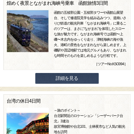
煌めく夜景とながまれ海峡号乗車 函館旅情3日間
函館の五稜郭公園・五稜郭タワーや函館山展望
台、そして修道院見学を組み込みつつ、道南いさ
りび鉄道の観光列車「ながまれ海峡号」に乗るこ
のツアーは、まさに“ながまれ”を体現したスロー
な旅が魅力です。ながまれ海峡号では函館〜上
磯〜木古内をゆっくり走り、津軽海峡の海や漁
火、港町の景色をながまれながら楽しめます。上
磯駅や茂辺地駅では地元グルメもあり、ながまれ
な時間そのものを楽しめるような行程です。
［ツアーNo.KSO094］
詳細を見る
台湾の休日4日間
～旅のポイント～
台北駅間近のロケーション「シーザーパーク台
北」3連泊
故宮博物館や台北101、士林夜市など人気の観光
地を訪問