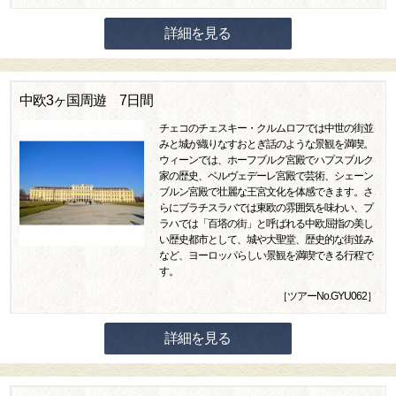
詳細を見る
中欧3ヶ国周遊 7日間
チェコのチェスキー・クルムロフでは中世の街並
みと城が織りなすおとぎ話のような景観を満喫。
ウィーンでは、ホーフブルク宮殿でハプスブルク
家の歴史、ベルヴェデーレ宮殿で芸術、シェーン
ブルン宮殿で壮麗な王宮文化を体感できます。さ
らにブラチスラバでは東欧の雰囲気を味わい、プ
ラハでは「百塔の街」と呼ばれる中欧屈指の美し
い歴史都市として、城や大聖堂、歴史的な街並み
など、ヨーロッパらしい景観を満喫できる行程で
す。
［ツアーNo.GYU062］
詳細を見る