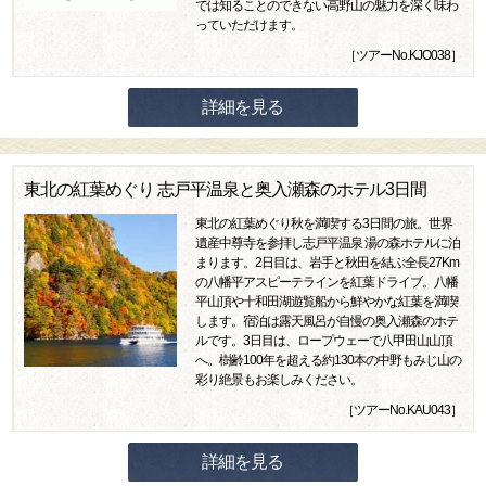
では知ることのできない高野山の魅力を深く味わ
っていただけます。
［ツアーNo.KJO038］
詳細を見る
東北の紅葉めぐり 志戸平温泉と奥入瀬森のホテル3日間
東北の紅葉めぐり秋を満喫する3日間の旅。世界
遺産中尊寺を参拝し志戸平温泉 湯の森ホテルに泊
まります。2日目は、岩手と秋田を結ぶ全長27Km
の八幡平アスピーテラインを紅葉ドライブ。八幡
平山頂や十和田湖遊覧船から鮮やかな紅葉を満喫
します。宿泊は露天風呂が自慢の奥入瀬森のホテ
ルです。3日目は、ロープウェーで八甲田山山頂
へ。樹齢100年を超える約130本の中野もみじ山の
彩り絶景もお楽しみください。
［ツアーNo.KAU043］
詳細を見る