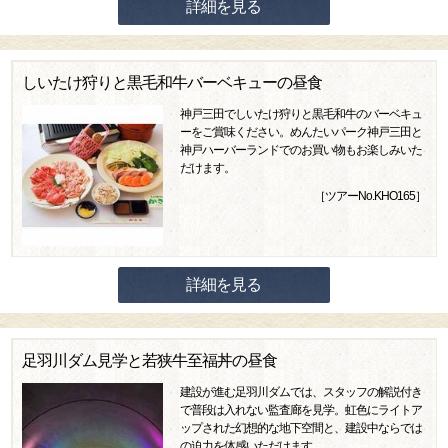
詳細を見る
しいたけ狩りと黒毛和牛バーベキューの昼食
神戸三田でしいたけ狩りと黒毛和牛のバーベキュ
ーをご賞味ください。めんたいパーク神戸三田と
神戸ハーバーランドでのお買い物もお楽しみいた
だけます。
［ツアーNo.KHO165］
詳細を見る
足羽川ダム見学と若狭牛至福丼の昼食
建設が進む足羽川ダムでは、スタッフの解説付き
で普段は入れない監査廊を見学。虹色にライトア
ップされた幻想的な地下空間と、建設中ならでは
の迫力を体感いただけます。