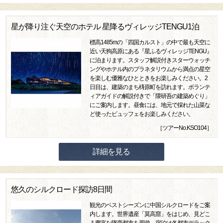
星が降り注ぐ天空のホテル 星降るヴィレッジTENGU1泊
標高1485mの「四国カルスト」の中で最も天空に
近い天狗高原にある『星ふるヴィレッジTENGU』
に泊まります。スタッフ解説付きスターウォッチ
ングやホテル内のプラネタリウムから満点の星空
を楽しむ優雅なひとときをお楽しみください。2
日目は、建築のまち梼原町を訪れます。ボランテ
ィアガイドの解説付きで「隈研吾の建築めぐり」
にご案内します。昼食には、地元で採れた山菜な
ど使ったビュッフェをお楽しみください。
［ツアーNo.KSO104］
詳細を見る
悠久のシルクロード探訪8日間
観光のベストシーズンに中国シルクロードをご案
内します。世界遺産「莫高窟」をはじめ、見どこ