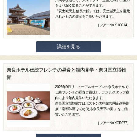
をより深く知ることができます。
「安土城天主 信長の館」では、安土城天主を復元
されたものの展示をご覧いただきます。
［ツアーNo.KHO314］
詳細を見る
奈良ホテル伝統フレンチの昼食と館内見学・奈良国立博物
館
2026年9月リニューアルオープンの奈良ホテルで
伝統フレンチの昼食ご賞味と、ホテルスタッフ案
内により館内見学いただきます。
奈良国立博物館ではボストン美術館共同企画特別
展「南都仏画-よみがえる奈良天平の美-」をご鑑
賞いただきます。
［ツアーNo.KGR077］