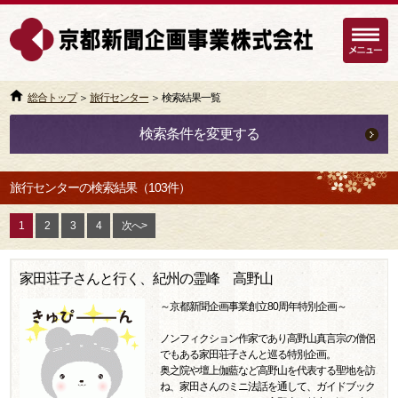
総合トップ
＞
旅行センター
＞ 検索結果一覧
検索条件を変更する
旅行センターの検索結果（103件）
1
2
3
4
次へ>
家田荘子さんと行く、紀州の霊峰 高野山
～京都新聞企画事業創立80周年特別企画～
ノンフィクション作家であり高野山真言宗の僧侶
でもある家田荘子さんと巡る特別企画。
奥之院や壇上伽藍など高野山を代表する聖地を訪
ね、家田さんのミニ法話を通して、ガイドブック