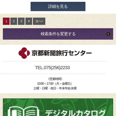
詳細を見る
1
2
3
4
次へ>
検索条件を変更する
TEL.075(256)2233
《営業時間》
10:00～17:00（月～金曜日）
土曜・日曜・祝日・年末年始 休業