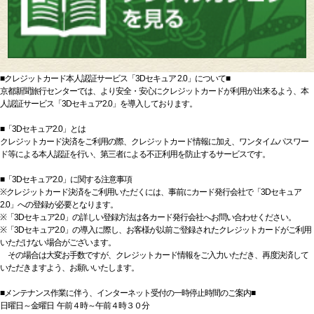
■クレジットカード本人認証サービス「3Dセキュア 2.0」について■
京都新聞旅行センターでは、より安全・安心にクレジットカードが利用が出来るよう、本
人認証サービス「3Dセキュア2.0」を導入しております。
■「3Dセキュア2.0」とは
クレジットカード決済をご利用の際、クレジットカード情報に加え、ワンタイムパスワー
ド等による本人認証を行い、第三者による不正利用を防止するサービスです。
■「3Dセキュア2.0」に関する注意事項
※クレジットカード決済をご利用いただくには、事前にカード発行会社で「3Dセキュア
2.0」への登録が必要となります。
※「3Dセキュア2.0」の詳しい登録方法は各カード発行会社へお問い合わせください。
※「3Dセキュア2.0」の導入に際し、お客様が以前ご登録されたクレジットカードがご利用
いただけない場合がございます。
その場合は大変お手数ですが、クレジットカード情報をご入力いただき、再度決済して
いただきますよう、お願いいたします。
■メンテナンス作業に伴う、インターネット受付の一時停止時間のご案内■
日曜日～金曜日 午前４時～午前４時３０分