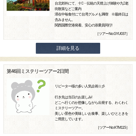
台北郊外にて、十・伝統の天燈上げ体験や九老
街散策などご案内
滞在中毎食付にて台湾グルメも満喫 ※最終日は
含みません。
関西国際空港発着、安心の添乗員同行!
［ツアーNo.GYU037］
詳細を見る
第46回ミステリーツアー2日間
リピーター様の多い人気企画☆彡
行き先は当日のお楽しみ!
どこへ行くのか想像しながら出発する、わくわく
ミステリーツアー。
美しい景色や美味しいお食事、楽しいひとときを
ご用意しています。
［ツアーNo.KTM115］