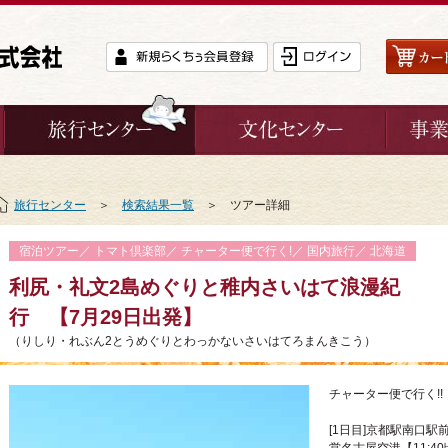
旅行センター
＞
検索結果一覧
＞ ツアー詳細
宿泊ツアー／ トマト倶楽部／ チャーター便で行く!／ 国内旅行／ 北海道
利尻・礼文2島めぐりと稚内さいはて浪漫紀
行 【7月29日出発】
（りしり・れぶん2とうめぐりとわっかないさいはてろまんきこう）
チャーター便で行く!!
[1日目]京都駅南口駅前