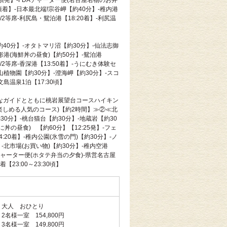
0頃発】-FDAチャーター便(名古屋名物のお弁
0頃着】-日本最北端!宗谷岬【約40分】-稚内港
ー/2等席-利尻島・鴛泊港【18:20着】-利尻温
【約40分】-オタトマリ沼【約30分】-仙法志御
形港(海鮮丼の昼食)【約50分】-鴛泊港
ー/2等席-香深港【13:50着】-うにむき体験セ
山植物園【約30分】-澄海岬【約30分】-スコ
文島温泉1泊【17:30頃】
≪はなガイドとともに桃岩展望台コースハイキン
楽しめる人気のコース)【約2時間】≫②≪北
0分】-桃台猫台【約30分】-地蔵岩【約30
に丼の昼食) 【約60分】【12:25発】-フェ
4:20着】-稚内公園(氷雪の門)【約30分】-ノ
-北市場(お買い物)【約30分】-稚内空港
Aチャーター便(ホタテ弁当の夕食)-県営名古屋
着【23:00～23:30頃】
大人 おひとり
2名様一室 154,800円
3名様一室 149,800円