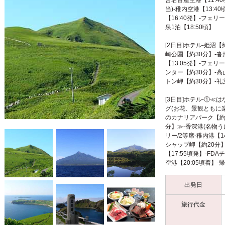
営名古屋空港【11:4
当)-稚内空港【13:4
【16:40発】-フェリ
泉1泊【18:50頃】
[2日目]ホテル-姫沼
崎公園【約30分】-沓
【13:05発】-フェリ
ンター【約30分】-高
トン岬【約30分】-礼
[3日目]ホテル-①
グ(お花、景観ともに
のカナリアパーク【約3
分】≫-香深港(名物う
リー/2等席-稚内港【1
シャップ岬【約20分】
【17:55頃発】-FD
空港【20:05頃着】-帰
出発日
旅行代金