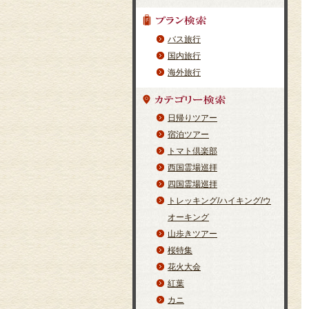
バス旅行
国内旅行
海外旅行
日帰りツアー
宿泊ツアー
トマト倶楽部
西国霊場巡拝
四国霊場巡拝
トレッキング/ハイキング/ウ
オーキング
山歩きツアー
桜特集
花火大会
紅葉
カニ