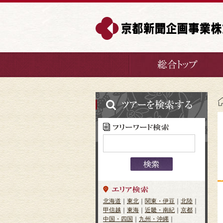
北海道
｜
東北
｜
関東・伊豆
｜
北陸
｜
甲信越
｜
東海
｜
近畿・南紀
｜
京都
｜
中国・四国
｜
九州・沖縄
｜