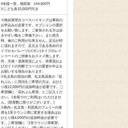
4名様一室、相部屋 144,800円
※こども各10,000円引き
※桃岩展望台コースハイキングは事前の
お申込みが必要です。オプションの選択
をお願い致します。ご参加される方は歩
きやすい靴をご準備下さい。また雨天
時、傘のご利用が出来ません。足元が特
に濡れますので、足元まである長めのタ
イプかセパレーツ(ズボン)タイプのレイ
ンコートのご持参をおススメ致します。
尚、天候・道路状況により、添乗員およ
びガイドの判断でコースの変更や中止を
お願いする場合があります。
※礼文島の宿泊の際、礼文島温泉の「花
れぶん」に宿泊をご希望の方は、おひと
り様12,000円の追加料金が必要です。ご
希望欄に「花れぶん希望」とご記入くだ
さい。1名様でのご利用はいただけませ
ん。(部屋数に限りがございます。)
※稚内⇔礼文島・利尻島のフェリーの座
席を1等ラウンジ席に変更する場合はお
ひとり様4,000円の追加料金が必要で
す。ご希望欄に「1等ラウンジ席希望」