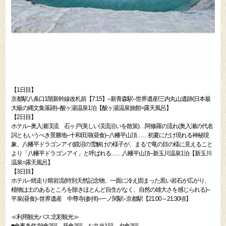
【1日目】
京都駅八条口1階新幹線改札前【7:15】--新青森駅--世界遺産!三内丸山遺跡(日本最
大級の縄文集落跡)--酸ヶ湯温泉1泊【酸ヶ湯温泉旅館=露天風呂】
【2日目】
ホテル--奥入瀬渓流 石ヶ戸(美しい渓流沿いを散策)…阿修羅の流れ(奥入瀬の代名
詞ともいうべき景勝地--十和田湖(昼食)--八幡平山頂……初夏にだけ現れる神秘現
象、八幡平ドラゴンアイ(鏡沼の雪解けの様子が、まるで竜の目の様に見えること
より「八幡平ドラゴンアイ」と呼ばれる……八幡平山頂--新玉川温泉1泊【新玉川
温泉=露天風呂】
【3日目】
ホテル--焼走り熔岩流(特別天然記念物、一面に冷え固まった黒い岩石が広がり、
植物は土のあるところを除きほとんど自生がなく、自然の雄大さを感じられる)--
平泉(昼食)--世界遺産 中尊寺(参拝)--一ノ関駅--京都駅【21:00～21:30頃】
≪利用観光バス:北彩観光≫