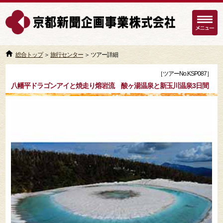
総合トップ
＞
旅行センター
＞ ツアー詳細
［ツアーNo.KSP087］
八幡平ドラゴンアイと焼走り熔岩流 酸ヶ湯温泉と新玉川温泉3日間