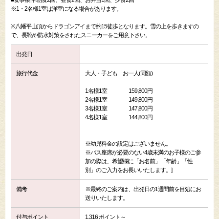
■食事条件:朝食2回、昼食2回、お弁当1回、夕食2回
※1・2名様1室は洋室になる場合があります。
※八幡平山頂からドラゴンアイまで約15徒歩となります。雪の上を歩きますの
で、長靴や防水対策をされたスニーカーをご用意下さい。
出発日
旅行代金
大人・子ども お一人(同額)
1名様1室 159,800円
2名様1室 149,800円
3名様1室 147,800円
4名様1室 144,800円
※幼児料金の設定はございません。
※バス座席が必要のない4歳未満のお子様のご参
加の際は、希望欄に「お名前」「年齢」「性
別」のご入力をお長いいたします。]
備考
※最終のご案内は、出発日の1週間前を目処にお
送りいたします。
付与ポイント
1,316 ポイント～