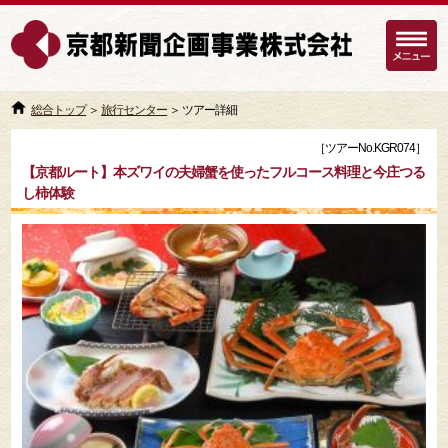
総合トップ
＞
旅行センター
＞ ツアー詳細
［ツアーNo.KGR074］
【京都ルート】本ズワイの夫婦蟹を使ったフルコース料理と今庄つる
し柿体験