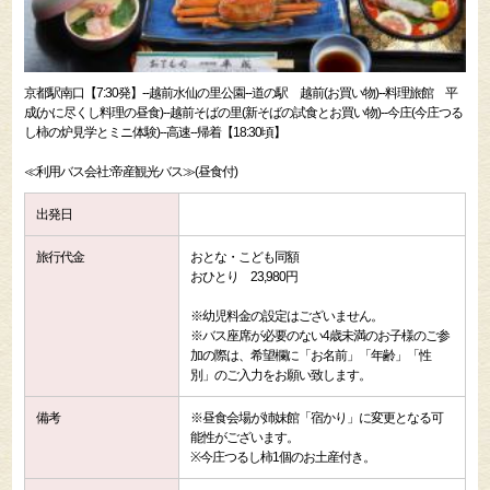
京都駅南口【7:30発】--越前水仙の里公園--道の駅 越前(お買い物)--料理旅館 平
成(かに尽くし料理の昼食)--越前そばの里(新そばの試食とお買い物)--今庄(今庄つる
し柿の炉見学とミニ体験)--高速--帰着【18:30頃】
≪利用バス会社:帝産観光バス≫(昼食付)
出発日
旅行代金
おとな・こども同額
おひとり 23,980円
※幼児料金の設定はございません。
※バス座席が必要のない4歳未満のお子様のご参
加の際は、希望欄に「お名前」「年齢」「性
別」のご入力をお願い致します。
備考
※昼食会場が姉妹館「宿かり」に変更となる可
能性がございます。
※今庄つるし柿1個のお土産付き。