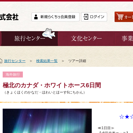
旅行センター
＞
検索結果一覧
＞ ツアー詳細
海外旅行
極北のカナダ・ホワイトホース6日間
（きょくほくのかなだ・ほわいとほーす6にちかん）
☆★
≪1日目≫