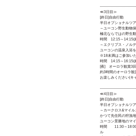
【ホワ
-----------------------------
≪3日目≫
[終日]自由行動 
半日オプショナルツア
～ユーコン野生動物
極北ならではの野生
時間 12:15～14:
～エクリプス・ノル
ユーコンの温泉入浴を
※18未満はご参加い
時間 14:15～16:
[夜] オーロラ観賞3
約3時間のオーロラ観
お楽しみください(キ
【ホワ
-----------------------------
≪4日目≫
[終日]自由行動 
半日オプショナルツ
～カークロス&マイル
かつて先住民の狩漁
ユーコン景勝地のマ
時間 11:30～18:
ル