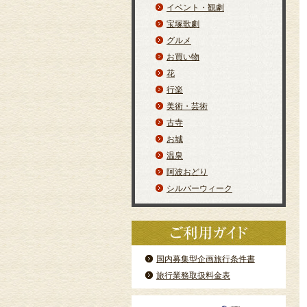
イベント・観劇
宝塚歌劇
グルメ
お買い物
花
行楽
美術・芸術
古寺
お城
温泉
阿波おどり
シルバーウィーク
国内募集型企画旅行条件書
旅行業務取扱料金表