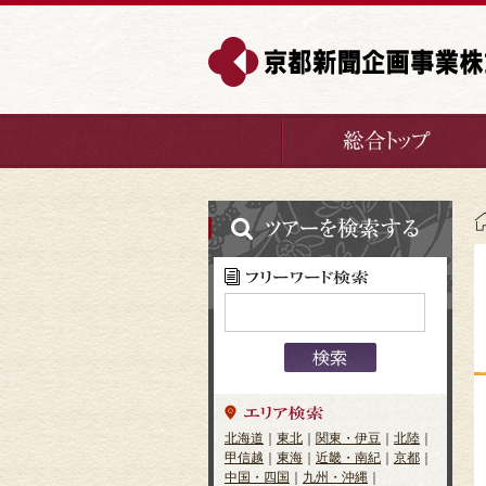
北海道
｜
東北
｜
関東・伊豆
｜
北陸
｜
甲信越
｜
東海
｜
近畿・南紀
｜
京都
｜
中国・四国
｜
九州・沖縄
｜