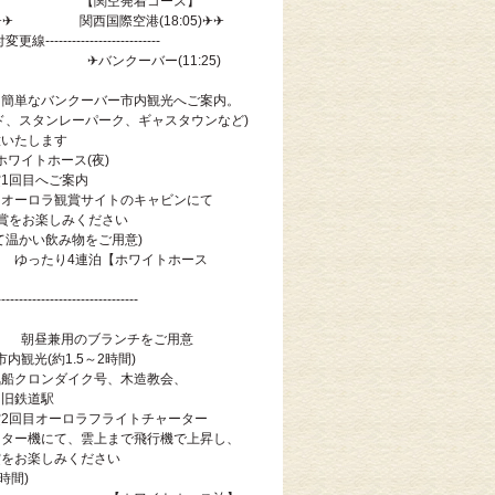
ス】 【関空発着コース】
0)✈✈ 関西国際空港(18:05)✈✈
--日付変更線--------------------------
:30) ✈バンクーバー(11:25)
、簡単なバンクーバー市内観光へご案内。
ド、スタンレーパーク、ギャスタウンなど)
意いたします
ホワイトホース(夜)
1回目へご案内
たオーロラ観賞サイトのキャビンにて
賞をお楽しみください
にて温かい飲み物をご用意)
連泊【ホワイトホース
--------------------------------
 朝昼兼用のブランチをご用意
内観光(約1.5～2時間)
気船クロンダイク号、木造教会、
、旧鉄道駅
2回目オーロラフライトチャーター
ーター機にて、雲上まで飛行機で上昇し、
賞をお楽しみください
～3時間)