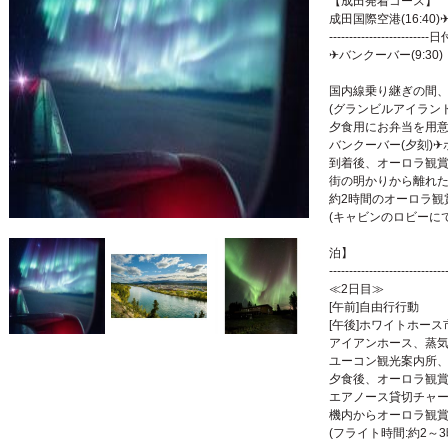
【成田発着コー
成田国際空港(16:4
-----------------------
✈バンクーバー(9
国内線乗り継ぎの間
(グランビルアイラン
夕食用にお弁当を用
バンクーバー(夕刻)✈
到着後、オーロラ観賞
街の明かりから離れ
約2時間のオーロラ観
(キャビンのロビー
ゆったり4
泊】
-----------------------------
≪2日目≫
[午前]自由行行動
[午後]ホワイトホース市
アイアンホース、蒸
ユーコン観光案内所
夕食後、オーロラ観賞
エアノース貸切チャ
機内からオーロラ観
(フライト時間:約2