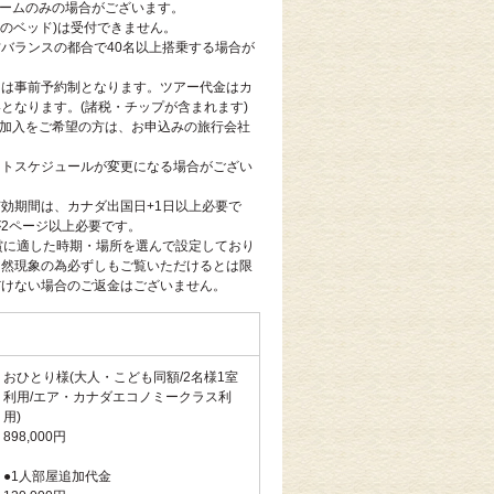
ルームのみの場合がございます。
台のベッド)は受付できません。
バランスの都合で40名以上搭乗する場合が
ーは事前予約制となります。ツアー代金はカ
となります。(諸税・チップが含まれます)
の加入をご希望の方は、お申込みの旅行会社
。
イトスケジュールが変更になる場合がござい
効期間は、カナダ出国日+1日以上必要で
2ページ以上必要です。
賞に適した時期・場所を選んで設定しており
自然現象の為必ずしもご覧いただけるとは限
だけない場合のご返金はございません。
おひとり様(大人・こども同額/2名様1室
利用/エア・カナダエコノミークラス利
用)
898,000円
●1人部屋追加代金