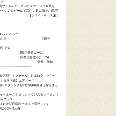
回目
賞サイトのキャビンにてオーロラ観賞を
ャビンのロビーにて温かい飲み物をご用意)
イトホース泊】
--------------------------------
0)✈バンクーバー
ぎ、帰国の途へ 【機中
泊
日付変更線--------------------------
ス】 【関空発着コース】
0) ✈関西国際空港(16:25)
後、解散
--------------------------------
際線区間】エアカナダ、日本航空、全日空
線】エアノース
0回(※ブランチ)夕食2回(機内食は含みませ
ワイトホース】ダウンタウンスタンスタンウ
同等クラス
港または関西国際空港まで同行します
,000円(4泊分)