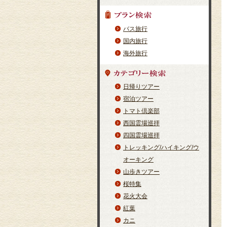
バス旅行
国内旅行
海外旅行
日帰りツアー
宿泊ツアー
トマト倶楽部
西国霊場巡拝
四国霊場巡拝
トレッキング/ハイキング/ウ
オーキング
山歩きツアー
桜特集
花火大会
紅葉
カニ