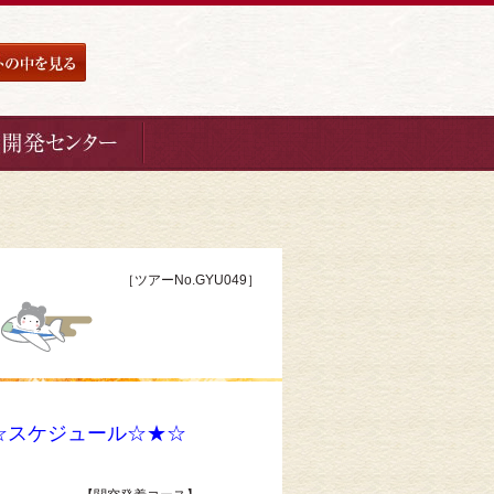
［ツアーNo.GYU049］
☆スケジュール☆★☆