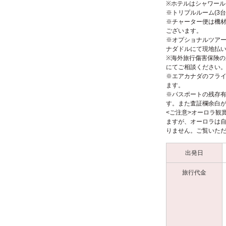
※ホテルはシャワー
※トリプルルーム(3
※チャーター便は機材
ございます。
※オプショナルツア
ナダドルにて現地払い
※海外旅行傷害保険
にてご相談ください
※エアカナダのフラ
ます。
※パスポートの残存有
す。また査証欄余白が
<ご注意>オーロラ観
ますが、オーロラは
りません。ご覧いた
出発日
旅行代金