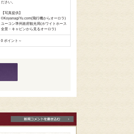
ださい。
【写真提供】
©KoyanagiYu.com(飛行機からオーロラ)
ユーコン準州政府観光局(ホワイトホース
全景・キャビンから見るオーロラ)
0 ポイント～