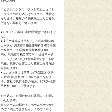
120,000円
※ビジネスクラス、プレミアムエコノミ
ークラスの申し込みはリクエスト受付と
なります。座席の予約状況によりご提供
できない場合もございます。
●トリプル(3名様1室)の設定はございませ
ん。
●成田空港施設使用料(3,100円/成田発着
コース)、関西空港施設使用料(3,630円/関
空発着コース)国際観光旅客税(1,000
円)、現地空港税(6,570円)、燃油サーチ
ャージ(58,000円)は別途必要です。 (3月
現在。為替の影響により変更になる場合
があります)
●カナダ入国には事前にeTA(認証システ
ム)の取得(有料/7CAD)が必要になりま
す。弊社で代行取得の場合、7CAD+取得
手数料3,000円で承ります。
お申込み、お問合せはお電話にてお願い
いたします。
※システムの都合上、ホームページから
のご予約はできません。予めご了承く