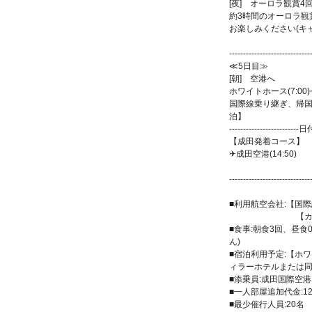
[夜] オーロラ観賞4
約3時間のオーロラ観
お楽しみください(キ
【ホワ
-----------------------------
≪5日目≫
[朝] 空港へ
ホワイトホース(7:0
国際線乗り継
-------------------------
【成田発着コー
✈成田空港(14:5
着
-----------------------------
■利用航空会社:【国
【カナダ国内
■食事:朝食3回、昼食
ん)
■宿泊利用予定:【ホ
ィラーホテルまたは
■添乗員:成田国際空
■一人部屋追加代金:120
■最少催行人員:20名