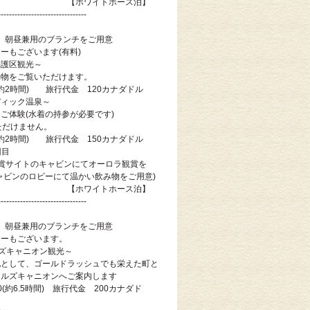
イトホース泊】
--------------------------------
朝昼兼用のブランチをご用意
ーもございます(有料)
保護区観光～
動物をご覧いただけます。
15(約2時間) 旅行代金 120カナダドル
ディック温泉～
ご体験(水着の持参が必要です)
ただけません。
15(約2時間) 旅行代金 150カナダドル
回目
賞サイトのキャビンにてオーロラ観賞を
ャビンのロビーにて温かい飲み物をご用意)
イトホース泊】
--------------------------------
朝昼兼用のブランチをご用意
アーもございます。
ズキャニオン観光～
地として、ゴールドラッシュでも栄えた町と
イルズキャニオンへご案内します
00(約6.5時間) 旅行代金 200カナダド