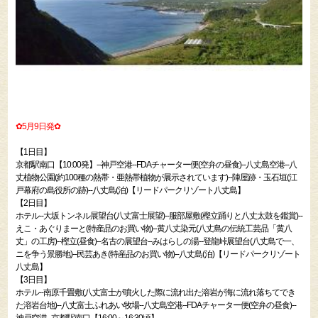
✿5月9日発✿
【1日目】
京都駅南口【10:00発】--神戸空港--FDAチャーター便(空弁の昼食)--八丈島空港--八
丈植物公園(約100種の熱帯・亜熱帯植物が展示されています)--陣屋跡・玉石垣(江
戸幕府の島役所の跡)--八丈島(泊)【リードパークリゾート八丈島】
【2日目】
ホテル--大坂トンネル展望台(八丈富士展望)--服部屋敷(樫立踊りと八丈太鼓を鑑賞)--
えこ・あぐりまーと(特産品のお買い物)--黄八丈染元(八丈島の伝統工芸品「黄八
丈」の工房)--樫立(昼食)--名古の展望台--みはらしの湯--登龍峠展望台(八丈島で一、
ニを争う景勝地)--民芸あき(特産品のお買い物)--八丈島(泊)【リードパークリゾート
八丈島】
【3日目】
ホテル--南原千畳敷(八丈富士が噴火した際に流れ出た溶岩が海に流れ落ちてでき
た溶岩台地)--八丈富士ふれあい牧場--八丈島空港--FDAチャーター便(空弁の昼食)--