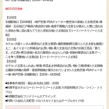
神戸空港--京都駅南口【16:00～16:30頃】
✿5月15日発✿
【1日目】
京都駅南口【10:00発】 --神戸空港--FDAチャーター便(空弁の昼食)--八丈島空港--陣
屋跡・玉石垣(江戸幕府の島役所の跡)--南原千畳敷(八丈富士が噴火した際に流れ出
た溶岩が海に流れ落ちてできた溶岩台地)--八丈島(泊)【リードパークリゾート八丈
島】
【2日目】
ホテル--大坂トンネル展望台(八丈富士展望)--服部屋敷(樫立踊りと八丈太鼓を鑑賞)--
えこ・あぐりまーと(特産品のお買い物)--黄八丈染元(八丈島の伝統工芸品「黄八
丈」の工房)--樫立(昼食)--名古の展望台--みはらしの湯--登龍峠展望台(八丈島で一、
二を争う景勝地)--八丈島(泊)【リードパークリゾート八丈島】
【3日目】
ホテル--八丈富士ふれあい牧場--民芸あき(特産品のお買い物)--三根(昼食)--八丈植物
公園(約100種の熱帯・亜熱帯植物が展示されています)--八丈島空港--FDAチャータ
ー便--神戸空港--京都駅南口 【18:50～19:20頃】
■食事条件:朝2回・昼(お弁当含む)3回・夕2回
■利用予定ホテル:リードパークリゾート八丈島 ※洋室利用(ダブル・ツイン・トリ
プル)
■利用航空会社:フジドリームエアラインズ
■利用バス会社:八丈町営バス(バスガイドまたはテーブルガイド付)