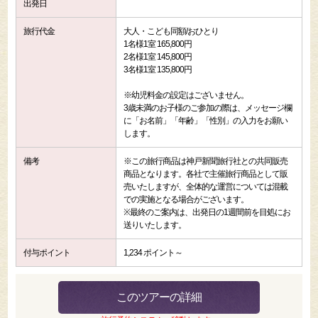
出発日
旅行代金
大人・こども同額/おひとり
1名様1室 165,800円
2名様1室 145,800円
3名様1室 135,800円
※幼児料金の設定はございません。
3歳未満のお子様のご参加の際は、メッセージ欄
に「お名前」「年齢」「性別」の入力をお願い
します。
備考
※この旅行商品は神戸新聞旅行社との共同販売
商品となります。各社で主催旅行商品として販
売いたしますが、全体的な運営については混載
での実施となる場合がございます。
※最終のご案内は、出発日の1週間前を目処にお
送りいたします。
付与ポイント
1,234 ポイント～
このツアーの詳細