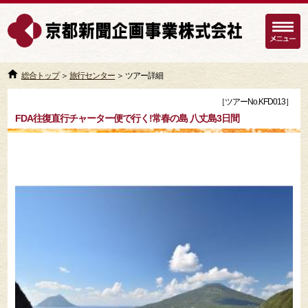
総合トップ
＞
旅行センター
＞ ツアー詳細
［ツアーNo.KFD013］
FDA往復直行チャーター便で行く!常春の島 八丈島3日間