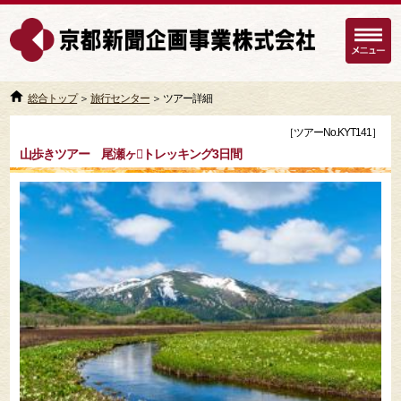
総合トップ
＞
旅行センター
＞ ツアー詳細
［ツアーNo.KYT141］
山歩きツアー 尾瀬ヶトレッキング3日間