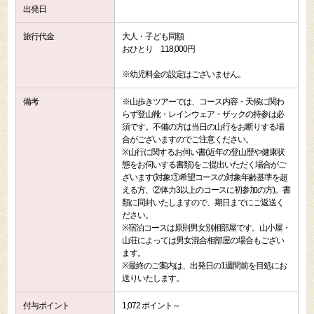
出発日
旅行代金
大人・子ども同額
おひとり 118,000円
※幼児料金の設定はございません。
備考
※山歩きツアーでは、コース内容・天候に関わ
らず登山靴・レインウェア・ザックの持参は必
須です。不備の方は当日の山行をお断りする場
合がございますのでご注意ください。
※山行に関するお伺い書(近年の登山歴や健康状
態をお伺いする書類)をご提出いただく場合がご
ざいます(対象:①希望コースの対象年齢基準を超
える方、②体力3以上のコースに初参加の方)。書
類に同封いたしますので、期日までにご返送く
ださい。
※宿泊コースは原則男女別相部屋です。山小屋・
山荘によっては男女混合相部屋の場合もござい
ます。
※最終のご案内は、出発日の1週間前を目処にお
送りいたします。
付与ポイント
1,072 ポイント～