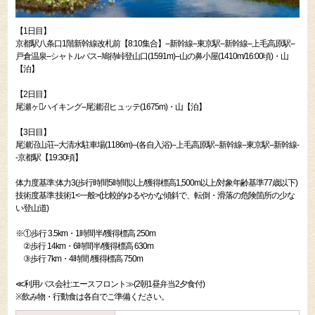
【1日目】
京都駅八条口1階新幹線改札前【8:10集合】--新幹線--東京駅--新幹線--上毛高原駅--
戸倉温泉--シャトルバス--鳩待峠登山口(1591m)--山の鼻小屋(1410m/16:00頃)・山
【泊】
【2日目】
尾瀬ヶハイキング--尾瀬沼ヒュッテ(1675m)・山【泊】
【3日目】
尾瀬沼山荘--大清水駐車場(1186m)--(各自入浴)--上毛高原駅--新幹線--東京駅--新幹線-
-京都駅【19:30頃】
体力度基準:体力3(歩行時間5時間以上/獲得標高1,500m以上/対象年齢基準77歳以下)
技術度基準:技術1<一般>(比較的ゆるやかな傾斜で、転倒・滑落の危険箇所の少な
い登山道)
※①歩行 3.5km・1時間半/獲得標高 250m
②歩行 14km・6時間半/獲得標高 630m
③歩行 7km・4時間 /獲得標高 750m
≪利用バス会社:エースフロント≫(2朝1昼弁当2夕食付)
※飲み物・行動食は各自でご準備ください。