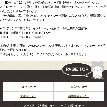
※「3Dセキュア2.0」の詳しい登録方法は各カード発行会社へお問い合わせください。
※「3Dセキュア2.0」の導入に際し、お客様が以前ご登録されたクレジットカードがご利用
いただけない場合がございます。
その場合は大変お手数ですが、クレジットカード情報をご入力いただき、再度決済して
いただきますよう、お願いいたします。
■メンテナンス作業に伴う、インターネット受付の一時停止時間のご案内■
日曜日～金曜日 午前４時～午前４時３０分
土曜日 午前４時～午前６時
上記の時間帯は予約システムのメンテナンスを実施しておりますので、インターネット予
約をご利用になれません。
ご迷惑をおかけいたしますが、ご了承のほどよろしくお願い申し上げます
旅行センター
出版センター
文化センター
事業開発センター
会社概要
｜
求人情報
｜
サイトマップ
｜
お問い合わせ