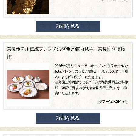
詳細を見る
奈良ホテル伝統フレンチの昼食と館内見学・奈良国立博物
館
2026年9月リニューアルオープンの奈良ホテルで
伝統フレンチの昼食ご賞味と、ホテルスタッフ案
内により館内見学いただきます。
奈良国立博物館ではボストン美術館共同企画特別
展「南都仏画-よみがえる奈良天平の美-」をご鑑
賞いただきます。
［ツアーNo.KGR077］
詳細を見る