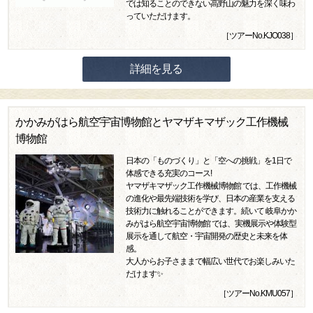
では知ることのできない高野山の魅力を深く味わ
っていただけます。
［ツアーNo.KJO038］
詳細を見る
かかみがはら航空宇宙博物館とヤマザキマザック工作機械
博物館
日本の「ものづくり」と「空への挑戦」を1日で
体感できる充実のコース!
ヤマザキマザック工作機械博物館 では、工作機械
の進化や最先端技術を学び、日本の産業を支える
技術力に触れることができます。続いて 岐阜かか
みがはら航空宇宙博物館 では、実機展示や体験型
展示を通して航空・宇宙開発の歴史と未来を体
感。
大人からお子さままで幅広い世代でお楽しみいた
だけます✨
［ツアーNo.KMU057］