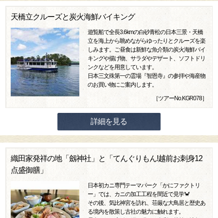
天橋立クルーズと炭火海鮮バイキング
遊覧船で全長3.6kmの白砂青松の日本三景・天橋
立を海上から眺めながらゆったりとクルーズを楽
しみます。ご昼食は新鮮な魚介類の炭火海鮮バイ
キングや揚げ物、サラダやデザート、ソフトドリ
ンクなどを用意しています。
日本三文殊第一の霊場『智恩寺』の参拝や海産物
のお買い物にご案内します。
［ツアーNo.KGR078］
詳細を見る
織田家発祥の地「劔神社」と「てんぐりもん!越前お刺身12
点盛御膳」
日本初カニ専門テーマパーク「かにファクトリ
ー」では、カニの加工工程を間近で見学🦀
その後、気比神宮を訪れ、荘厳な大鳥居と歴史あ
る境内を散策し古社の魅力に触れます。