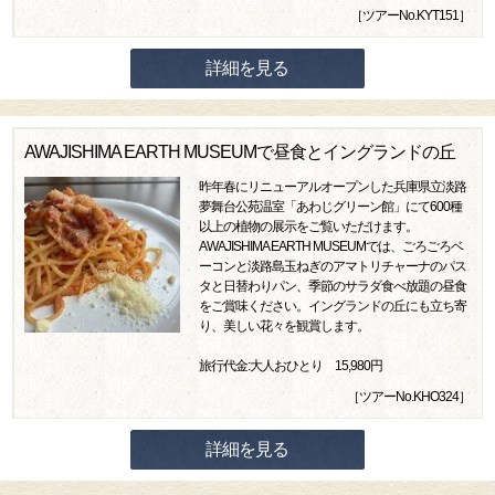
［ツアーNo.KYT151］
詳細を見る
AWAJISHIMA EARTH MUSEUMで昼食とイングランドの丘
昨年春にリニューアルオープンした兵庫県立淡路
夢舞台公苑温室「あわじグリーン館」にて600種
以上の植物の展示をご覧いただけます。
AWAJISHIMA EARTH MUSEUMでは、ごろごろベ
ーコンと淡路島玉ねぎのアマトリチャーナのパス
タと日替わりパン、季節のサラダ食べ放題の昼食
をご賞味ください。イングランドの丘にも立ち寄
り、美しい花々を観賞します。
旅行代金:大人おひとり 15,980円
［ツアーNo.KHO324］
詳細を見る