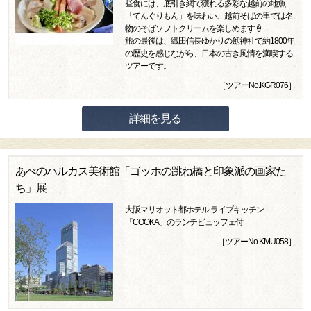
昼食には、底引き網で獲れる多彩な越前の地魚
「てんぐりもん」を味わい、越前そばの里では名
物のそばソフトクリームを楽しめます🍦
旅の最後は、織田信長ゆかりの劔神社で約1800年
の歴史を感じながら、日本の古き風情を満喫する
ツアーです。
［ツアーNo.KGR076］
詳細を見る
あべのハルカス美術館「ゴッホの跳ね橋と印象派の画家た
ち」展
大阪マリオット都ホテル ライブキッチン
「COOKA」のランチビュッフェ付
［ツアーNo.KMU058］