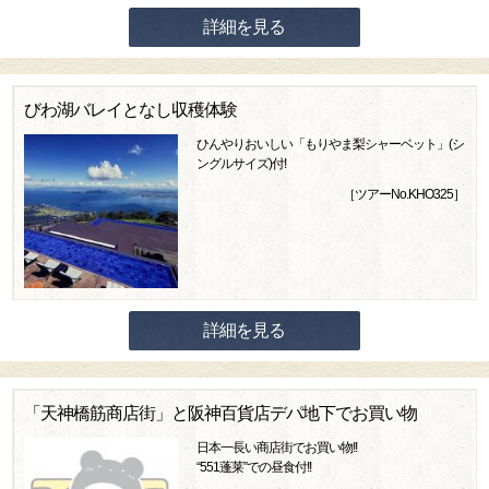
詳細を見る
びわ湖バレイとなし収穫体験
ひんやりおいしい「もりやま梨シャーベット」(シ
ングルサイズ)付!
［ツアーNo.KHO325］
詳細を見る
「天神橋筋商店街」と阪神百貨店デパ地下でお買い物
日本一長い商店街でお買い物!!
“551蓬莱”での昼食付!!