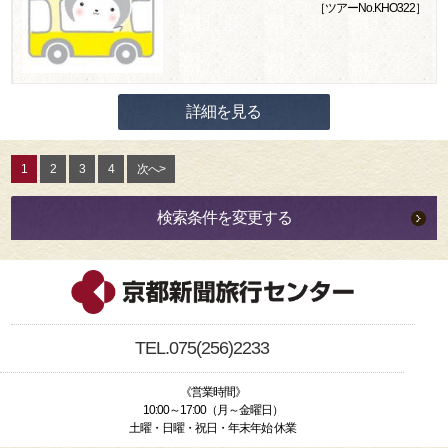
［ツアーNo.KHO322］
詳細を見る
1
2
3
4
次へ>
検索条件を変更する
TEL.075(256)2233
《営業時間》
10:00～17:00（月～金曜日）
土曜・日曜・祝日・年末年始 休業