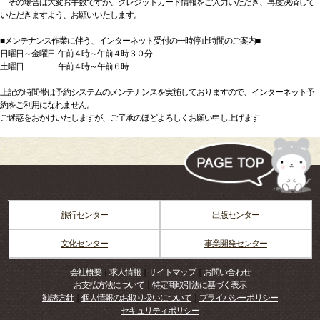
その場合は大変お手数ですが、クレジットカード情報をご入力いただき、再度決済して
いただきますよう、お願いいたします。
■メンテナンス作業に伴う、インターネット受付の一時停止時間のご案内■
日曜日～金曜日 午前４時～午前４時３０分
土曜日 午前４時～午前６時
上記の時間帯は予約システムのメンテナンスを実施しておりますので、インターネット予
約をご利用になれません。
ご迷惑をおかけいたしますが、ご了承のほどよろしくお願い申し上げます
旅行センター
出版センター
文化センター
事業開発センター
会社概要
｜
求人情報
｜
サイトマップ
｜
お問い合わせ
お支払方法について
｜
特定商取引法に基づく表示
勧誘方針
｜
個人情報のお取り扱いについて
｜
プライバシーポリシー
セキュリティポリシー