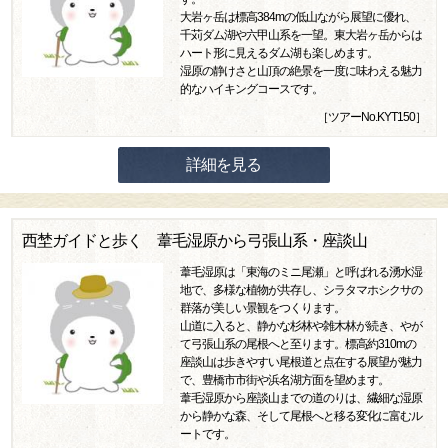
大岩ヶ岳は標高384mの低山ながら展望に優れ、
千苅ダム湖や六甲山系を一望。東大岩ヶ岳からは
ハート形に見えるダム湖も楽しめます。
湿原の静けさと山頂の絶景を一度に味わえる魅力
的なハイキングコースです。
［ツアーNo.KYT150］
詳細を見る
西埜ガイドと歩く 葦毛湿原から弓張山系・座談山
葦毛湿原は「東海のミニ尾瀬」と呼ばれる湧水湿
地で、多様な植物が共存し、シラタマホシクサの
群落が美しい景観をつくります。
山道に入ると、静かな杉林や雑木林が続き、やが
て弓張山系の尾根へと至ります。標高約310mの
座談山は歩きやすい尾根道と点在する展望が魅力
で、豊橋市市街や浜名湖方面を望めます。
葦毛湿原から座談山までの道のりは、繊細な湿原
から静かな森、そして尾根へと移る変化に富むル
ートです。