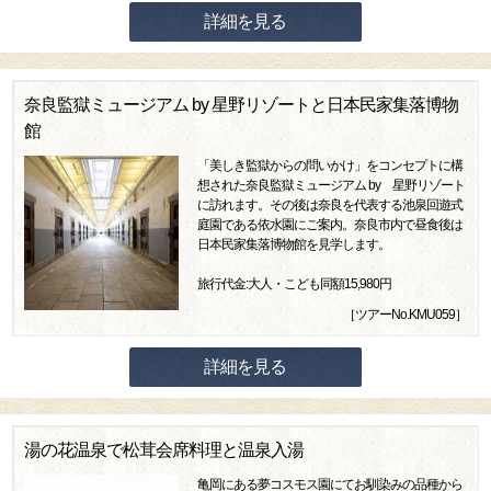
詳細を見る
奈良監獄ミュージアム by 星野リゾートと日本民家集落博物
館
「美しき監獄からの問いかけ」をコンセプトに構
想された奈良監獄ミュージアム by 星野リゾート
に訪れます。その後は奈良を代表する池泉回遊式
庭園である依水園にご案内。奈良市内で昼食後は
日本民家集落博物館を見学します。
旅行代金:大人・こども同額15,980円
［ツアーNo.KMU059］
詳細を見る
湯の花温泉で松茸会席料理と温泉入湯
亀岡にある夢コスモス園にてお馴染みの品種から