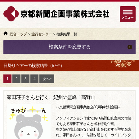
総合トップ
＞
旅行センター
＞ 検索結果一覧
検索条件を変更する
日帰りツアーの検索結果（57件）
1
2
3
4
次へ>
家田荘子さんと行く、紀州の霊峰 高野山
～京都新聞企画事業創立80周年特別企画～
ノンフィクション作家であり高野山真言宗の僧侶
でもある家田荘子さんと巡る特別企画。
奥之院や壇上伽藍など高野山を代表する聖地を訪
ね、家田さんのミニ法話を通して、ガイドブック