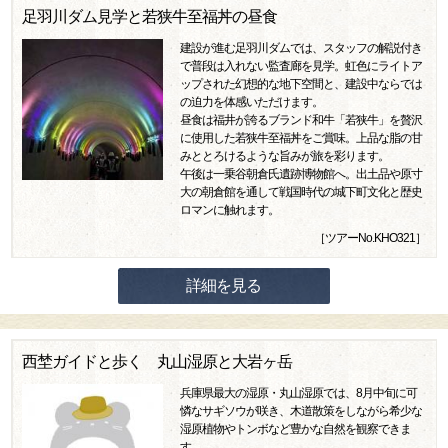
足羽川ダム見学と若狭牛至福丼の昼食
建設が進む足羽川ダムでは、スタッフの解説付き
で普段は入れない監査廊を見学。虹色にライトア
ップされた幻想的な地下空間と、建設中ならでは
の迫力を体感いただけます。
昼食は福井が誇るブランド和牛「若狭牛」を贅沢
に使用した若狭牛至福丼をご賞味。上品な脂の甘
みととろけるような旨みが旅を彩ります。
午後は一乗谷朝倉氏遺跡博物館へ。出土品や原寸
大の朝倉館を通して戦国時代の城下町文化と歴史
ロマンに触れます。
［ツアーNo.KHO321］
詳細を見る
西埜ガイドと歩く 丸山湿原と大岩ヶ岳
兵庫県最大の湿原・丸山湿原では、8月中旬に可
憐なサギソウが咲き、木道散策をしながら希少な
湿原植物やトンボなど豊かな自然を観察できま
す。