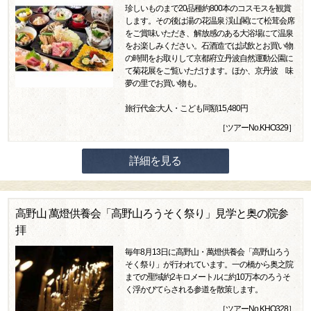
珍しいものまで20品種約800本のコスモスを観賞
します。その後は湯の花温泉 渓山閣にて松茸会席
をご賞味いただき、解放感のある大浴場にて温泉
をお楽しみください。石酒造では試飲とお買い物
の時間をお取りして京都府立丹波自然運動公園に
て菊花展をご覧いただけます。ほか、京丹波 味
夢の里でお買い物も。
旅行代金:大人・こども同額15,480円
［ツアーNo.KHO329］
詳細を見る
高野山 萬燈供養会「高野山ろうそく祭り」見学と奥の院参
拝
毎年8月13日に高野山・萬燈供養会「高野山ろう
そく祭り」が行われています。一の橋から奥之院
までの聖域約2キロメートルに約10万本のろうそ
く浮かびてらされる参道を散策します。
［ツアーNo.KHO328］