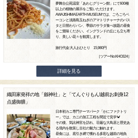
夢舞台公苑温室「あわじグリーン館」にて600種
以上の植物の展示をご覧いただけます。
AWAJISHIMA EARTH MUSEUMでは、ごろごろベ
ーコンと淡路島玉ねぎのアマトリチャーナのパス
タと日替わりパン、季節のサラダ食べ放題の昼食
をご賞味ください。イングランドの丘にも立ち寄
り、美しい花々を観賞します。
旅行代金:大人おひとり 15,980円
［ツアーNo.KHO324］
詳細を見る
織田家発祥の地「劔神社」と「てんぐりもん!越前お刺身12
点盛御膳」
日本初カニ専門テーマパーク「かにファクトリ
ー」では、カニの加工工程を間近で見学🦀
その後、気比神宮を訪れ、荘厳な大鳥居と歴史あ
る境内を散策し古社の魅力に触れます。
昼食には、底引き網で獲れる多彩な越前の地魚