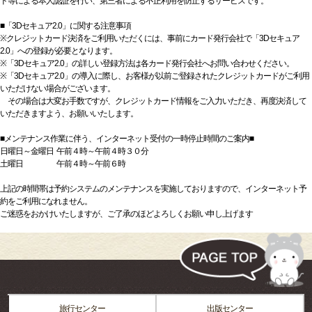
ド等による本人認証を行い、第三者による不正利用を防止するサービスです。
■「3Dセキュア2.0」に関する注意事項
※クレジットカード決済をご利用いただくには、事前にカード発行会社で「3Dセキュア
2.0」への登録が必要となります。
※「3Dセキュア2.0」の詳しい登録方法は各カード発行会社へお問い合わせください。
※「3Dセキュア2.0」の導入に際し、お客様が以前ご登録されたクレジットカードがご利用
いただけない場合がございます。
その場合は大変お手数ですが、クレジットカード情報をご入力いただき、再度決済して
いただきますよう、お願いいたします。
■メンテナンス作業に伴う、インターネット受付の一時停止時間のご案内■
日曜日～金曜日 午前４時～午前４時３０分
土曜日 午前４時～午前６時
上記の時間帯は予約システムのメンテナンスを実施しておりますので、インターネット予
約をご利用になれません。
ご迷惑をおかけいたしますが、ご了承のほどよろしくお願い申し上げます
旅行センター
出版センター