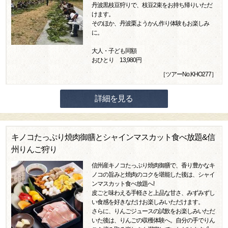
丹波黒枝豆狩りで、枝豆2束をお持ち帰りいただ
けます。
そのほか、丹波栗ようかん作り体験もお楽しみ
に。
大人・子ども同額
おひとり 13,980円
［ツアーNo.KHO277］
詳細を見る
キノコたっぷり焼肉御膳とシャインマスカット食べ放題&信
州りんご狩り
信州産キノコたっぷり焼肉御膳で、香り豊かなキ
ノコの旨みと焼肉のコクを堪能した後は、シャイ
ンマスカット食べ放題へ!
皮ごと味わえる手軽さと上品な甘さ、みずみずし
い食感を好きなだけお楽しみいただけます。
さらに、りんごジュースの試飲をお楽しみいただ
いた後は、りんごの収穫体験へ。自分の手でりん