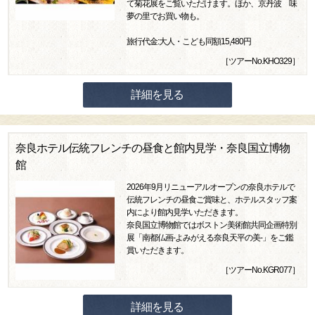
て菊花展をご覧いただけます。ほか、京丹波 味
夢の里でお買い物も。
旅行代金:大人・こども同額15,480円
［ツアーNo.KHO329］
詳細を見る
奈良ホテル伝統フレンチの昼食と館内見学・奈良国立博物
館
2026年9月リニューアルオープンの奈良ホテルで
伝統フレンチの昼食ご賞味と、ホテルスタッフ案
内により館内見学いただきます。
奈良国立博物館ではボストン美術館共同企画特別
展「南都仏画-よみがえる奈良天平の美-」をご鑑
賞いただきます。
［ツアーNo.KGR077］
詳細を見る