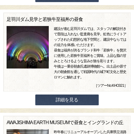
足羽川ダム見学と若狭牛至福丼の昼食
建設が進む足羽川ダムでは、スタッフの解説付き
で普段は入れない監査廊を見学。虹色にライトア
ップされた幻想的な地下空間と、建設中ならでは
の迫力を体感いただけます。
昼食は福井が誇るブランド和牛「若狭牛」を贅沢
に使用した若狭牛至福丼をご賞味。上品な脂の甘
みととろけるような旨みが旅を彩ります。
午後は一乗谷朝倉氏遺跡博物館へ。出土品や原寸
大の朝倉館を通して戦国時代の城下町文化と歴史
ロマンに触れます。
［ツアーNo.KHO321］
詳細を見る
AWAJISHIMA EARTH MUSEUMで昼食とイングランドの丘
昨年春にリニューアルオープンした兵庫県立淡路