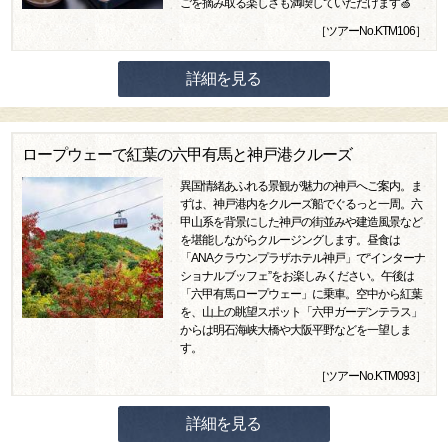
ごを摘み取る楽しさも満喫していただけます🍏
［ツアーNo.KTM106］
詳細を見る
ロープウェーで紅葉の六甲有馬と神戸港クルーズ
異国情緒あふれる景観が魅力の神戸へご案内。ま
ずは、神戸港内をクルーズ船でぐるっと一周。六
甲山系を背景にした神戸の街並みや建造風景など
を堪能しながらクルージングします。昼食は
「ANAクラウンプラザホテル神戸」で“インターナ
ショナルブッフェ”をお楽しみください。午後は
「六甲有馬ロープウェー」に乗車。空中から紅葉
を、山上の眺望スポット「六甲ガーデンテラス」
からは明石海峡大橋や大阪平野などを一望しま
す。
［ツアーNo.KTM093］
詳細を見る