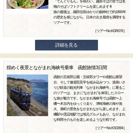
「てんぐりもん」を味わい、越前そばの里では名
物のそばソフトクリームを楽しめます🍦
旅の最後は、織田信長ゆかりの劔神社で約1800年
の歴史を感じながら、日本の古き風情を満喫する
ツアーです。
［ツアーNo.KGR076］
詳細を見る
煌めく夜景とながまれ海峡号乗車 函館旅情3日間
函館の五稜郭公園・五稜郭タワーや函館山展望
台、そして修道院見学を組み込みつつ、道南いさ
りび鉄道の観光列車「ながまれ海峡号」に乗るこ
のツアーは、まさに“ながまれ”を体現したスロー
な旅が魅力です。ながまれ海峡号では函館〜上
磯〜木古内をゆっくり走り、津軽海峡の海や漁
火、港町の景色をながまれながら楽しめます。上
磯駅や茂辺地駅では地元グルメもあり、ながまれ
な時間そのものを楽しめるような行程です。
［ツアーNo.KSO094］