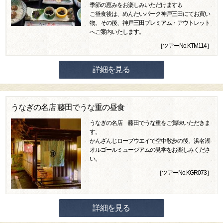
季節の恵みをお楽しみいただけます🍐
ご昼食後は、めんたいパーク神戸三田にてお買い
物。その後、神戸三田プレミアム・アウトレット
へご案内いたします。
［ツアーNo.KTM114］
詳細を見る
うなぎの名店 藤田でうな重の昼食
うなぎの名店 藤田でうな重をご賞味いただきま
す。
かんざんじロープウエイで空中散歩の後、浜名湖
オルゴールミュージアムの見学をお楽しみくださ
い。
［ツアーNo.KGR073］
詳細を見る