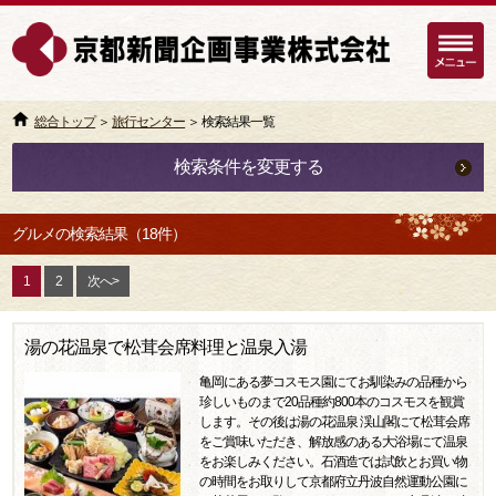
総合トップ
＞
旅行センター
＞ 検索結果一覧
検索条件を変更する
グルメの検索結果（18件）
1
2
次へ>
湯の花温泉で松茸会席料理と温泉入湯
亀岡にある夢コスモス園にてお馴染みの品種から
珍しいものまで20品種約800本のコスモスを観賞
します。その後は湯の花温泉 渓山閣にて松茸会席
をご賞味いただき、解放感のある大浴場にて温泉
をお楽しみください。石酒造では試飲とお買い物
の時間をお取りして京都府立丹波自然運動公園に