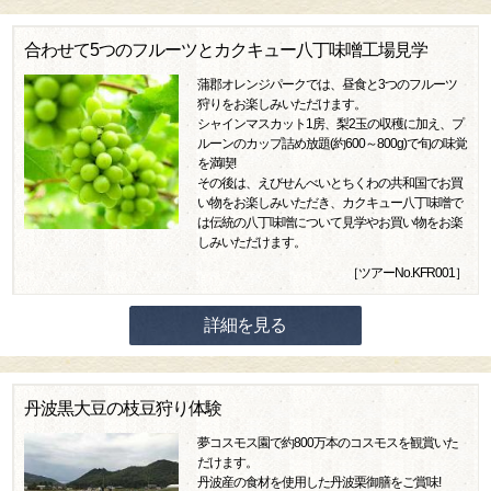
合わせて5つのフルーツとカクキュー八丁味噌工場見学
蒲郡オレンジパークでは、昼食と3つのフルーツ
狩りをお楽しみいただけます。
シャインマスカット1房、梨2玉の収穫に加え、プ
ルーンのカップ詰め放題(約600～800g)で旬の味覚
を満喫!
その後は、えびせんべいとちくわの共和国でお買
い物をお楽しみいただき、カクキュー八丁味噌で
は伝統の八丁味噌について見学やお買い物をお楽
しみいただけます。
［ツアーNo.KFR001］
詳細を見る
丹波黒大豆の枝豆狩り体験
夢コスモス園で約800万本のコスモスを観賞いた
だけます。
丹波産の食材を使用した丹波栗御膳をご賞味!