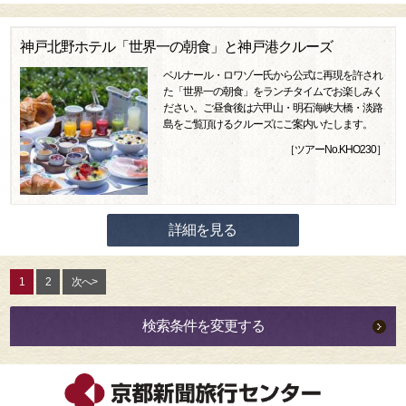
神戸北野ホテル「世界一の朝食」と神戸港クルーズ
ベルナール・ロワゾー氏から公式に再現を許され
た「世界一の朝食」をランチタイムでお楽しみく
ださい。ご昼食後は六甲山・明石海峡大橋・淡路
島をご覧頂けるクルーズにご案内いたします。
［ツアーNo.KHO230］
詳細を見る
1
2
次へ>
検索条件を変更する