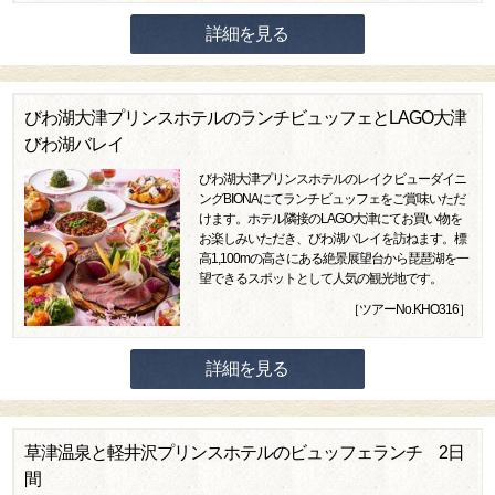
詳細を見る
びわ湖大津プリンスホテルのランチビュッフェとLAGO大津
びわ湖バレイ
びわ湖大津プリンスホテルのレイクビューダイニ
ングBIONAにてランチビュッフェをご賞味いただ
けます。ホテル隣接のLAGO大津にてお買い物を
お楽しみいただき、びわ湖バレイを訪ねます。標
高1,100mの高さにある絶景展望台から琵琶湖を一
望できるスポットとして人気の観光地です。
［ツアーNo.KHO316］
詳細を見る
草津温泉と軽井沢プリンスホテルのビュッフェランチ 2日
間