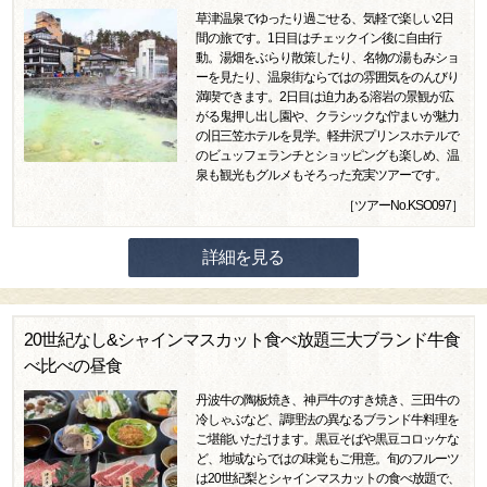
草津温泉でゆったり過ごせる、気軽で楽しい2日
間の旅です。1日目はチェックイン後に自由行
動。湯畑をぶらり散策したり、名物の湯もみショ
ーを見たり、温泉街ならではの雰囲気をのんびり
満喫できます。2日目は迫力ある溶岩の景観が広
がる鬼押し出し園や、クラシックな佇まいが魅力
の旧三笠ホテルを見学。軽井沢プリンスホテルで
のビュッフェランチとショッピングも楽しめ、温
泉も観光もグルメもそろった充実ツアーです。
［ツアーNo.KSO097］
詳細を見る
20世紀なし&シャインマスカット食べ放題三大ブランド牛食
べ比べの昼食
丹波牛の陶板焼き、神戸牛のすき焼き、三田牛の
冷しゃぶなど、調理法の異なるブランド牛料理を
ご堪能いただけます。黒豆そばや黒豆コロッケな
ど、地域ならではの味覚もご用意。旬のフルーツ
は20世紀梨とシャインマスカットの食べ放題で、