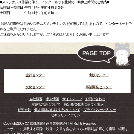
■メンテナンス作業に伴う、インターネット受付の一時停止時間のご案内■
日曜日～金曜日 午前４時～午前４時３０分
土曜日 午前４時～午前６時
上記の時間帯は予約システムのメンテナンスを実施しておりますので、インターネット予
約をご利用になれません。
ご迷惑をおかけいたしますが、ご了承のほどよろしくお願い申し上げます
旅行センター
出版センター
文化センター
事業開発センター
会社概要
｜
求人情報
｜
サイトマップ
｜
お問い合わせ
お支払方法について
｜
特定商取引法に基づく表示
勧誘方針
｜
個人情報のお取り扱いについて
｜
プライバシーポリシー
セキュリティポリシー
Copyright 2007 (C) 京都新聞企画事業株式会社 All Rights Reserved.
このサイトに掲載する画像・映像・文書を含むすべての情報を許可なく複製、転用す