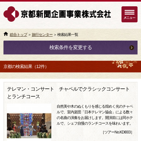
総合トップ
＞
旅行センター
＞ 検索結果一覧
検索条件を変更する
京都の検索結果（12件）
テレマン・コンサート チャペルでクラシックコンサート
とランチコース
自然美や木のぬくもりを感じる煌めく光のチャペ
ルで、室内楽団「日本テレマン協会」による数々
の名曲の演奏をお届けします。開演前には同ホテ
ルで、シェフ自慢のランチコースを味わいます。
［ツアーNo.KDI003］