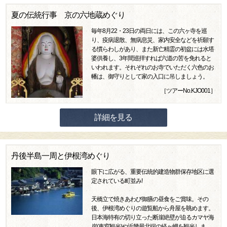
夏の伝統行事 京の六地蔵めぐり
毎年8月22・23日の両日には、この六ヶ寺を巡
り、疫病退散、無病息災、家内安全などを祈願す
る慣らわしがあり、また新亡精霊の初盆には水塔
婆供養し、3年間巡拝すれば六道の苦を免れると
いわれます。それぞれのお寺でいただく六色のお
幡は、御守りとして家の入口に吊しましょう。
［ツアーNo.KJO001］
詳細を見る
丹後半島一周と伊根湾めぐり
眼下に広がる、重要伝統的建造物群保存地区に選
定されている町並み!
天橋立で焼きあわび御膳の昼食をご賞味。その
後、伊根湾めぐりの遊覧船から舟屋を眺めます。
日本海特有の切り立った断崖絶壁が迫るカマヤ海
岸(車窓観光)や近畿最北端の経ヶ岬を観光しま