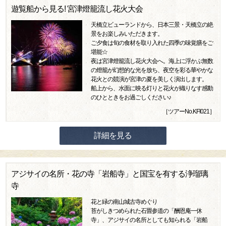
遊覧船から見る! 宮津燈籠流し花火大会
天橋立ビューランドから、日本三景・天橋立の絶
景をお楽しみいただきます。
ご夕食は旬の食材を取り入れた四季の味覚膳をご
堪能☆
夜は宮津燈籠流し花火大会へ。海上に浮かぶ無数
の燈籠が幻想的な光を放ち、夜空を彩る華やかな
花火との競演が宮津の夏を美しく演出します。
船上から、水面に映る灯りと花火が織りなす感動
のひとときをお過ごしください♪
［ツアーNo.KFI021］
詳細を見る
アジサイの名所・花の寺「岩船寺」と国宝を有する浄瑠璃
寺
花と緑の南山城古寺めぐり
苔がしきつめられた石畳参道の「酬恩庵一休
寺」、アジサイの名所としても知られる「岩船