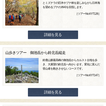
とミズナラの巨木やブナ林を楽しみながら日本海
を望めるブナの木峠を目指します。
［ツアーNo.KYT126］
詳細を見る
山歩きツアー 御池岳から鈴北岳縦走
鈴鹿山脈最高峰の御池岳からカルスト台地を歩
き、大展望の鈴北岳へ向かいます。変化に富んだ
登山者を飽きさせないコースです。
［ツアーNo.KYT147］
詳細を見る