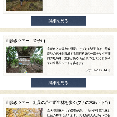
詳細を見る
山歩きツアー 皆子山
京都市と大津市の県境にそびえる皆子山は、丹波
高地の東端を形成する花折断層の一部をなす京都
府の最高峰。渡渉がある渓谷沿いではなく歩きや
すい東尾根ルートを歩きます。
［ツアーNo.KYT148］
詳細を見る
山歩きツアー 紅葉の芦生原生林を歩く(ブナの木峠・下谷)
京大演習林として保護が続いてきた芦生原生林を
紅葉の時期に歩きます。現地案内人のガイドのも