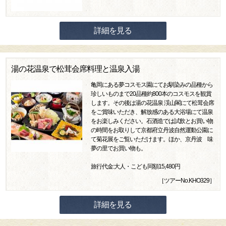
詳細を見る
湯の花温泉で松茸会席料理と温泉入湯
亀岡にある夢コスモス園にてお馴染みの品種から
珍しいものまで20品種約800本のコスモスを観賞
します。その後は湯の花温泉 渓山閣にて松茸会席
をご賞味いただき、解放感のある大浴場にて温泉
をお楽しみください。石酒造では試飲とお買い物
の時間をお取りして京都府立丹波自然運動公園に
て菊花展をご覧いただけます。ほか、京丹波 味
夢の里でお買い物も。
旅行代金:大人・こども同額15,480円
［ツアーNo.KHO329］
詳細を見る