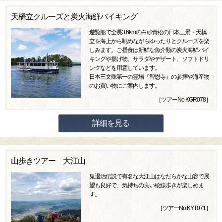
天橋立クルーズと炭火海鮮バイキング
遊覧船で全長3.6kmの白砂青松の日本三景・天橋
立を海上から眺めながらゆったりとクルーズを楽
しみます。ご昼食は新鮮な魚介類の炭火海鮮バイ
キングや揚げ物、サラダやデザート、ソフトドリ
ンクなどを用意しています。
日本三文殊第一の霊場『智恩寺』の参拝や海産物
のお買い物にご案内します。
［ツアーNo.KGR078］
詳細を見る
山歩きツアー 大江山
鬼退治伝説で有名な大江山はなだらかな山容で展
望も良好で、気持ちの良い稜線歩きが楽しめま
す。
［ツアーNo.KYT071］