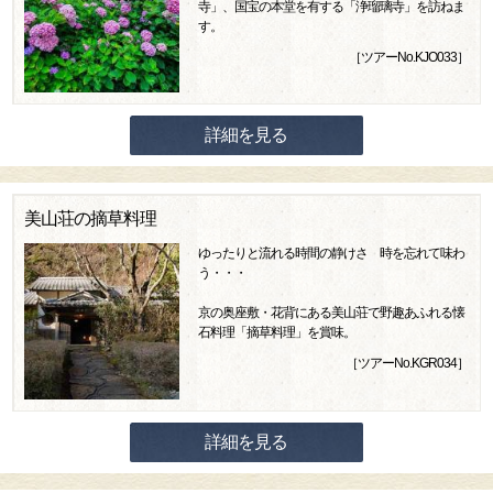
寺」、国宝の本堂を有する「浄瑠璃寺」を訪ねま
す。
［ツアーNo.KJO033］
詳細を見る
美山荘の摘草料理
ゆったりと流れる時間の静けさ 時を忘れて味わ
う・・・
京の奥座敷・花背にある美山荘で野趣あふれる懐
石料理「摘草料理」を賞味。
［ツアーNo.KGR034］
詳細を見る