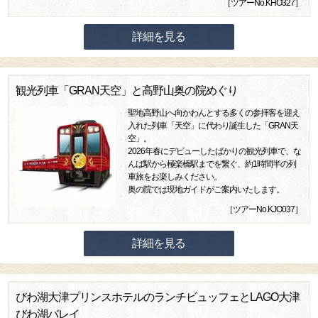
［ツアーNo.KHO327］
詳細を見る
観光列車「GRAN天空」と高野山奥の院めぐり
聖地高野山へ向かわんとする多くの参拝客を迎え
入れた列車「天空」に代わり誕生した「GRAN天
空」。
2026年春にデビューしたばかりの観光列車で、な
んば駅から極楽橋駅までを繋ぐ、約1時間半の列
車旅をお楽しみください。
奥の院では現地ガイドがご案内いたします。
［ツアーNo.KJO037］
詳細を見る
びわ湖大津プリンスホテルのランチビュッフェとLAGO大津
びわ湖バレイ