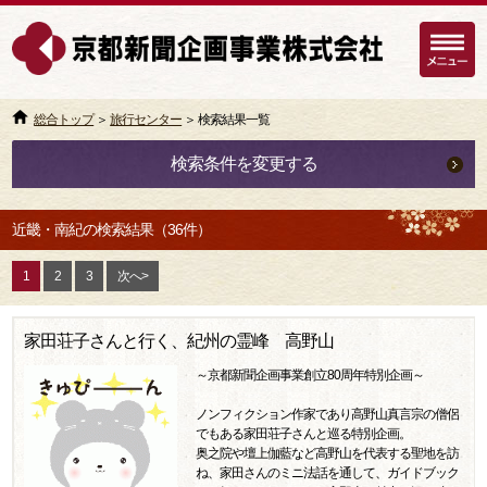
総合トップ
＞
旅行センター
＞ 検索結果一覧
検索条件を変更する
近畿・南紀の検索結果（36件）
1
2
3
次へ>
家田荘子さんと行く、紀州の霊峰 高野山
～京都新聞企画事業創立80周年特別企画～
ノンフィクション作家であり高野山真言宗の僧侶
でもある家田荘子さんと巡る特別企画。
奥之院や壇上伽藍など高野山を代表する聖地を訪
ね、家田さんのミニ法話を通して、ガイドブック