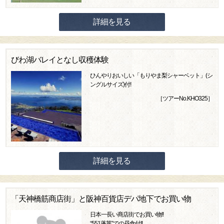
詳細を見る
びわ湖バレイとなし収穫体験
ひんやりおいしい「もりやま梨シャーベット」(シ
ングルサイズ)付!
［ツアーNo.KHO325］
詳細を見る
「天神橋筋商店街」と阪神百貨店デパ地下でお買い物
日本一長い商店街でお買い物!!
“551蓬莱”での昼食付!!