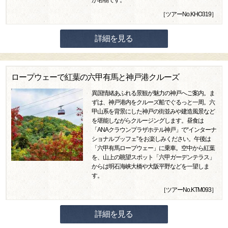
が名物です。
［ツアーNo.KHO319］
詳細を見る
ロープウェーで紅葉の六甲有馬と神戸港クルーズ
異国情緒あふれる景観が魅力の神戸へご案内。ま
ずは、神戸港内をクルーズ船でぐるっと一周。六
甲山系を背景にした神戸の街並みや建造風景など
を堪能しながらクルージングします。昼食は
「ANAクラウンプラザホテル神戸」で“インターナ
ショナルブッフェ”をお楽しみください。午後は
「六甲有馬ロープウェー」に乗車。空中から紅葉
を、山上の眺望スポット「六甲ガーデンテラス」
からは明石海峡大橋や大阪平野などを一望しま
す。
［ツアーNo.KTM093］
詳細を見る