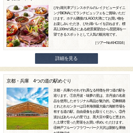
びわ湖大津プリンスホテルのレイクビューダイニ
ングBIONAにてランチビュッフェをご賞味いただ
けます。ホテル隣接のLAGO大津にてお買い物を
お楽しみいただき、びわ湖バレイを訪ねます。標
高1,100mの高さにある絶景展望台から琵琶湖を一
望できるスポットとして人気の観光地です。
［ツアーNo.KHO316］
詳細を見る
京都・兵庫 4つの道の駅めぐり
京都・兵庫のそれぞれ異なる特徴を持つ道の駅を
巡ります。①京丹波・味夢の里は、京丹波の名産
品を使用したオリジナル商品が魅力的。②舞鶴港
とれとれセンターは日本海側最大級の海鮮市場を
有する道の駅。自由昼食をお取りください。③丹
波おばあちゃんの里では、黒大豆や栗など恵まれ
た土壌で育った野菜をお買い求めいただけます。
④神戸フルーツフラワーパーク大沢は新鮮な果物