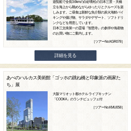
遊覧船で全長3.6kmの白砂青松の日本三景・天橋
立を海上から眺めながらゆったりとクルーズを楽
しみます。ご昼食は新鮮な魚介類の炭火海鮮バイ
キングや揚げ物、サラダやデザート、ソフトドリ
ンクなどを用意しています。
日本三文殊第一の霊場『智恩寺』の参拝や海産物
のお買い物にご案内します。
［ツアーNo.KGR078］
詳細を見る
あべのハルカス美術館「ゴッホの跳ね橋と印象派の画家た
ち」展
大阪マリオット都ホテル ライブキッチン
「COOKA」のランチビュッフェ付
［ツアーNo.KMU058］