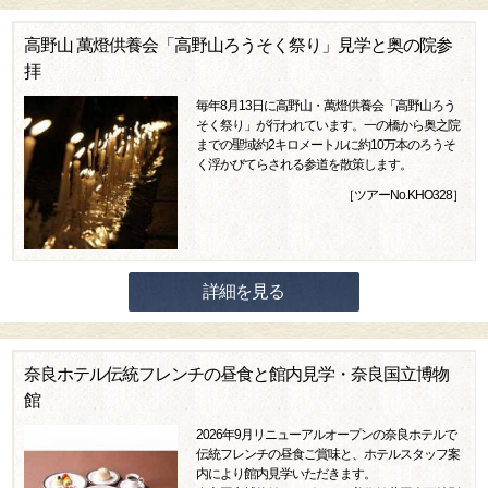
高野山 萬燈供養会「高野山ろうそく祭り」見学と奥の院参
拝
毎年8月13日に高野山・萬燈供養会「高野山ろう
そく祭り」が行われています。一の橋から奥之院
までの聖域約2キロメートルに約10万本のろうそ
く浮かびてらされる参道を散策します。
［ツアーNo.KHO328］
詳細を見る
奈良ホテル伝統フレンチの昼食と館内見学・奈良国立博物
館
2026年9月リニューアルオープンの奈良ホテルで
伝統フレンチの昼食ご賞味と、ホテルスタッフ案
内により館内見学いただきます。