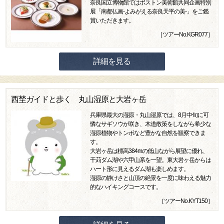
奈良国立博物館ではボストン美術館共同企画特別
展「南都仏画-よみがえる奈良天平の美-」をご鑑
賞いただきます。
［ツアーNo.KGR077］
詳細を見る
西埜ガイドと歩く 丸山湿原と大岩ヶ岳
兵庫県最大の湿原・丸山湿原では、8月中旬に可
憐なサギソウが咲き、木道散策をしながら希少な
湿原植物やトンボなど豊かな自然を観察できま
す。
大岩ヶ岳は標高384mの低山ながら展望に優れ、
千苅ダム湖や六甲山系を一望。東大岩ヶ岳からは
ハート形に見えるダム湖も楽しめます。
湿原の静けさと山頂の絶景を一度に味わえる魅力
的なハイキングコースです。
［ツアーNo.KYT150］