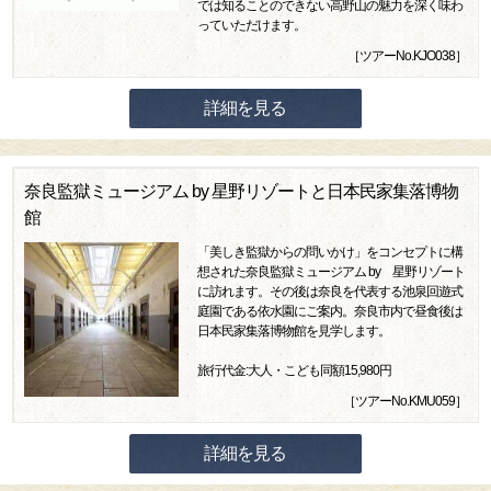
では知ることのできない高野山の魅力を深く味わ
っていただけます。
［ツアーNo.KJO038］
詳細を見る
奈良監獄ミュージアム by 星野リゾートと日本民家集落博物
館
「美しき監獄からの問いかけ」をコンセプトに構
想された奈良監獄ミュージアム by 星野リゾート
に訪れます。その後は奈良を代表する池泉回遊式
庭園である依水園にご案内。奈良市内で昼食後は
日本民家集落博物館を見学します。
旅行代金:大人・こども同額15,980円
［ツアーNo.KMU059］
詳細を見る