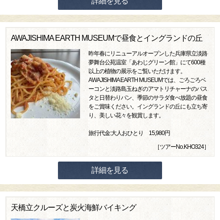
詳細を見る
AWAJISHIMA EARTH MUSEUMで昼食とイングランドの丘
昨年春にリニューアルオープンした兵庫県立淡路
夢舞台公苑温室「あわじグリーン館」にて600種
以上の植物の展示をご覧いただけます。
AWAJISHIMA EARTH MUSEUMでは、ごろごろベ
ーコンと淡路島玉ねぎのアマトリチャーナのパス
タと日替わりパン、季節のサラダ食べ放題の昼食
をご賞味ください。イングランドの丘にも立ち寄
り、美しい花々を観賞します。
旅行代金:大人おひとり 15,980円
［ツアーNo.KHO324］
詳細を見る
天橋立クルーズと炭火海鮮バイキング