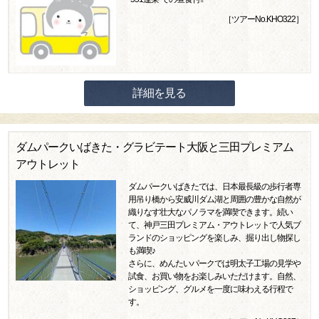
［ツアーNo.KHO322］
詳細を見る
ダムパークいばきた・グラビテート大阪と三田プレミアム
アウトレット
ダムパークいばきたでは、日本最長級の歩行者専
用吊り橋から安威川ダム湖と周囲の豊かな自然が
織りなす壮大なパノラマを満喫できます。続い
て、神戸三田プレミアム・アウトレットで人気ブ
ランドのショッピングを楽しみ、掘り出し物探し
も満喫♪
さらに、めんたいパークでは明太子工場の見学や
試食、お買い物をお楽しみいただけます。自然、
ショッピング、グルメを一度に味わえる行程で
す。