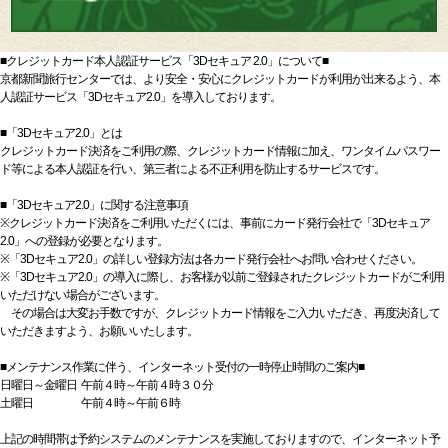
■クレジットカード本人認証サービス「3Dセキュア 2.0」について■
京都新聞旅行センターでは、より安全・安心にクレジットカードが利用が出来るよう、本
人認証サービス「3Dセキュア2.0」を導入しております。
■「3Dセキュア2.0」とは
クレジットカード決済をご利用の際、クレジットカード情報に加え、ワンタイムパスワー
ド等による本人認証を行い、第三者による不正利用を防止するサービスです。
■「3Dセキュア2.0」に関する注意事項
※クレジットカード決済をご利用いただくには、事前にカード発行会社で「3Dセキュア
2.0」への登録が必要となります。
※「3Dセキュア2.0」の詳しい登録方法は各カード発行会社へお問い合わせください。
※「3Dセキュア2.0」の導入に際し、お客様が以前ご登録されたクレジットカードがご利用
いただけない場合がございます。
その場合は大変お手数ですが、クレジットカード情報をご入力いただき、再度決済して
いただきますよう、お願いいたします。
■メンテナンス作業に伴う、インターネット受付の一時停止時間のご案内■
日曜日～金曜日 午前４時～午前４時３０分
土曜日 午前４時～午前６時
上記の時間帯は予約システムのメンテナンスを実施しておりますので、インターネット予