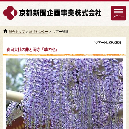
総合トップ
＞
旅行センター
＞ ツアー詳細
［ツアーNo.KFL090］
春日大社の藤と岡寺「華の池」