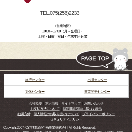
TEL.075(256)2233
《営業時間》
10:00～17:00（月～金曜日）
土曜・日曜・祝日・年末年始 休業
旅行センター
出版センター
文化センター
事業開発センター
会社概要
｜
求人情報
｜
サイトマップ
｜
お問い合わせ
お支払方法について
｜
特定商取引法に基づく表示
勧誘方針
｜
個人情報のお取り扱いについて
｜
プライバシーポリシー
セキュリティポリシー
Copyright 2007 (C) 京都新聞企画事業株式会社 All Rights Reserved.