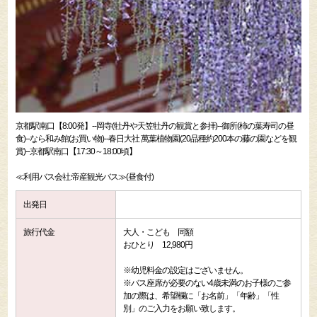
京都駅南口【8:00発】--岡寺(牡丹や天笠牡丹の観賞と参拝)--御所(柿の葉寿司の昼
食)--なら和み館(お買い物)--春日大社 萬葉植物園(20品種約200本の藤の園などを観
賞)--京都駅南口【17:30～18:00頃】
≪利用バス会社:帝産観光バス≫(昼食付)
出発日
旅行代金
大人・こども 同額
おひとり 12,980円
※幼児料金の設定はございません。
※バス座席が必要のない4歳未満のお子様のご参
加の際は、希望欄に「お名前」「年齢」「性
別」のご入力をお願い致します。