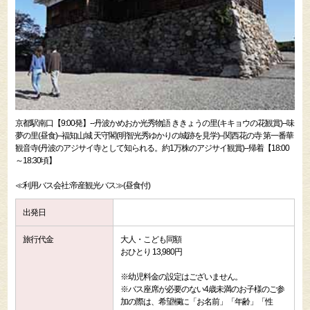
京都駅南口【9:00発】--丹波かめおか光秀物語 ききょうの里(キキョウの花観賞)--味
夢の里(昼食)--福知山城 天守閣(明智光秀ゆかりの城跡を見学)--関西花の寺 第一番華
観音寺(丹波のアジサイ寺として知られる。約1万株のアジサイ観賞)--帰着【18:00
～18:30頃】
≪利用バス会社:帝産観光バス≫(昼食付)
出発日
旅行代金
大人・こども同額
おひとり 13,980円
※幼児料金の設定はございません。
※バス座席が必要のない4歳未満のお子様のご参
加の際は、希望欄に「お名前」「年齢」「性