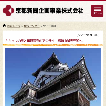
総合トップ
＞
旅行センター
＞ ツアー詳細
［ツアーNo.KFL080］
キキョウの里と華観音寺のアジサイ 福知山城天守閣へ