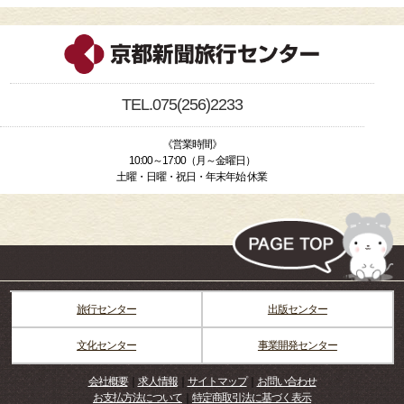
TEL.075(256)2233
《営業時間》
10:00～17:00（月～金曜日）
土曜・日曜・祝日・年末年始 休業
旅行センター
出版センター
文化センター
事業開発センター
会社概要
｜
求人情報
｜
サイトマップ
｜
お問い合わせ
お支払方法について
｜
特定商取引法に基づく表示