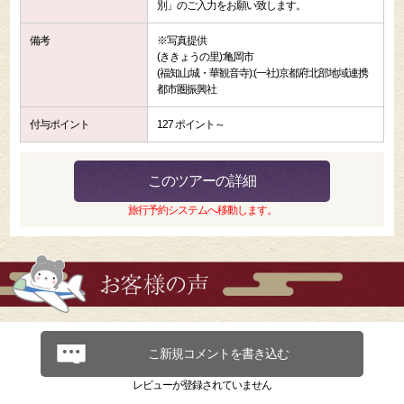
別」のご入力をお願い致します。
備考
※写真提供
(ききょうの里):亀岡市
(福知山城・華観音寺):(一社)京都府北部地域連携
都市圏振興社
付与ポイント
127 ポイント～
このツアーの詳細
旅行予約システムへ移動します。
こ新規コメントを書き込む
レビューが登録されていません