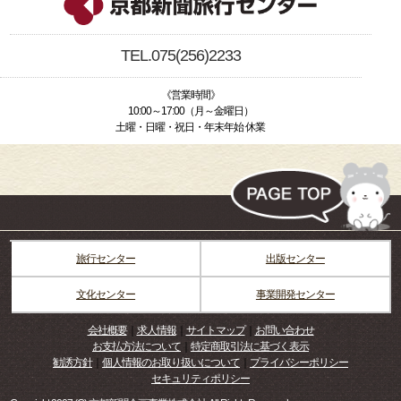
TEL.075(256)2233
《営業時間》
10:00～17:00（月～金曜日）
土曜・日曜・祝日・年末年始 休業
旅行センター
出版センター
文化センター
事業開発センター
会社概要
｜
求人情報
｜
サイトマップ
｜
お問い合わせ
お支払方法について
｜
特定商取引法に基づく表示
勧誘方針
｜
個人情報のお取り扱いについて
｜
プライバシーポリシー
セキュリティポリシー