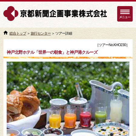
総合トップ
＞
旅行センター
＞ ツアー詳細
［ツアーNo.KHO230］
神戸北野ホテル「世界一の朝食」と神戸港クルーズ