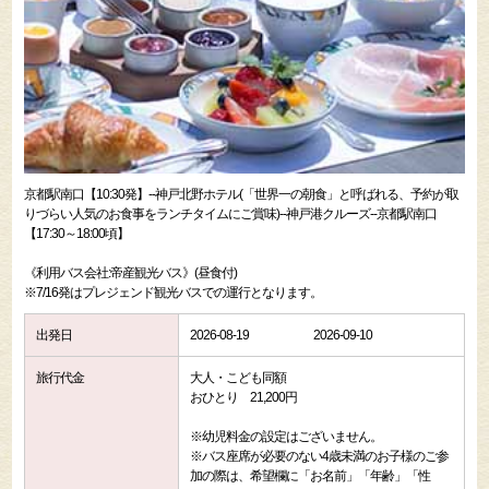
京都駅南口【10:30発】--神戸北野ホテル(「世界一の朝食」と呼ばれる、予約が取
りづらい人気のお食事をランチタイムにご賞味)--神戸港クルーズ--京都駅南口
【17:30～18:00頃】
《利用バス会社:帝産観光バス》(昼食付)
※7/16発はプレジェンド観光バスでの運行となります。
出発日
2026-08-19
2026-09-10
旅行代金
大人・こども同額
おひとり 21,200円
※幼児料金の設定はございません。
※バス座席が必要のない4歳未満のお子様のご参
加の際は、希望欄に「お名前」「年齢」「性