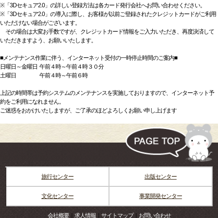
※「3Dセキュア2.0」の詳しい登録方法は各カード発行会社へお問い合わせください。
※「3Dセキュア2.0」の導入に際し、お客様が以前ご登録されたクレジットカードがご利用
いただけない場合がございます。
その場合は大変お手数ですが、クレジットカード情報をご入力いただき、再度決済して
いただきますよう、お願いいたします。
■メンテナンス作業に伴う、インターネット受付の一時停止時間のご案内■
日曜日～金曜日 午前４時～午前４時３０分
土曜日 午前４時～午前６時
上記の時間帯は予約システムのメンテナンスを実施しておりますので、インターネット予
約をご利用になれません。
ご迷惑をおかけいたしますが、ご了承のほどよろしくお願い申し上げます
旅行センター
出版センター
文化センター
事業開発センター
会社概要
｜
求人情報
｜
サイトマップ
｜
お問い合わせ