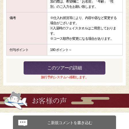
加の際は、希望欄に「お名前」「年齢」「性
別」のご入力をお願い致します。
備考
※仕入れ状況等により、内容や器など変更する
場合がございます。
※入湯時のフェイスタオルはご用意しておりま
す。
※コース順序が変更になる場合があります。
付与ポイント
180 ポイント～
このツアーの詳細
旅行予約システムへ移動します。
こ新規コメントを書き込む