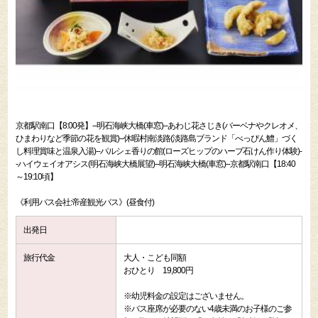
京都駅南口【8:00発】--明石海峡大橋(車窓)--あわじ花さじき(バーベナやクレオメ、
ひまわりなど季節の花を観賞)--休暇村南淡路(淡路島ブランド「べっぴん鱧」づく
し料理賞味と温泉入湯)--パルシェ香りの館(ローズヒップのハーブ石けん作り体験)-
-ハイウェイオアシス(明石海峡大橋展望)--明石海峡大橋(車窓)--京都駅南口【18:40
～19:10頃】
《利用バス会社:帝産観光バス》(昼食付)
出発日
旅行代金
大人・こども同額
おひとり 19,800円
※幼児料金の設定はございません。
※バス座席が必要のない4歳未満のお子様のご参