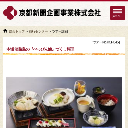
総合トップ
＞
旅行センター
＞ ツアー詳細
［ツアーNo.KGR045］
本場 淡路島の『べっぴん鱧』づくし料理