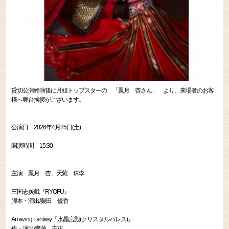
貸切公演終演後に月組トップスターの 「鳳月 杏さん」 より、来場者のお客
様へ舞台挨拶がございます。
公演日 2026年4月25日(土)
開演時間 15:30
主演 鳳月 杏、天紫 珠李
三国志炎戯『RYOFU』
脚本・演出/栗田 優香
Amazing Fantasy『水晶宮殿(クリスタルパレス)』
作・演出/齋藤 吉正