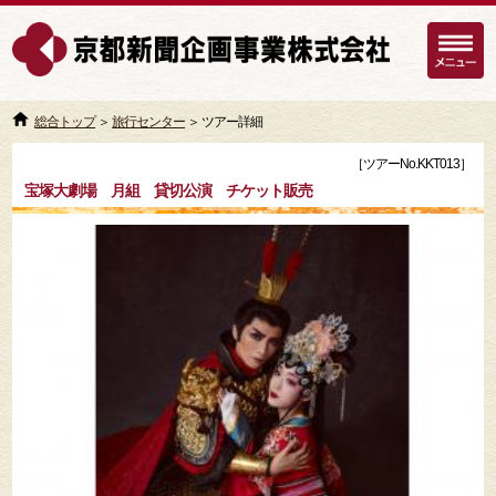
総合トップ
＞
旅行センター
＞ ツアー詳細
［ツアーNo.KKT013］
宝塚大劇場 月組 貸切公演 チケット販売