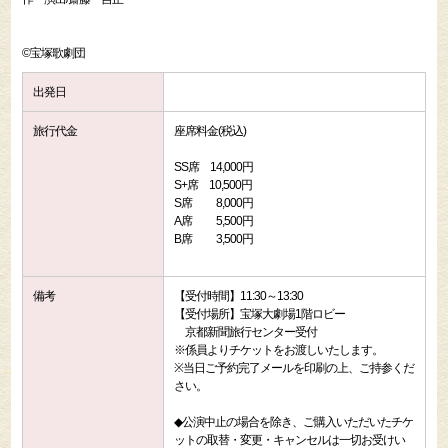
©宝塚歌劇団
出発日
旅行代金
座席料金(税込)
SS席 14,000円
S+席 10,500円
S席 8,000円
A席 5,500円
B席 3,500円
備考
【受付時間】11:30～13:30
【受付場所】宝塚大劇場1階ロビー
京都新聞旅行センター受付
※係員よりチケットをお渡しいたします。
※当日ご予約完了メールを印刷の上、ご持参くだ
さい。
◆公演中止の場合を除き、ご購入いただいたチケ
ットの取替・変更・キャンセルは一切お受けい