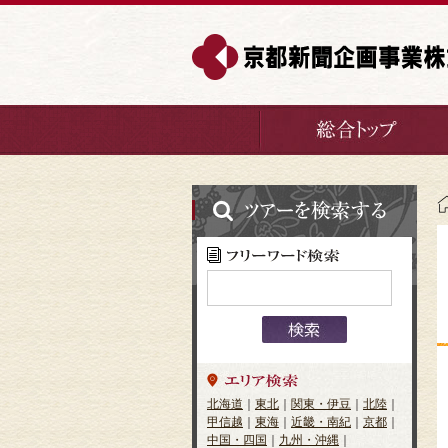
北海道
｜
東北
｜
関東・伊豆
｜
北陸
｜
甲信越
｜
東海
｜
近畿・南紀
｜
京都
｜
中国・四国
｜
九州・沖縄
｜