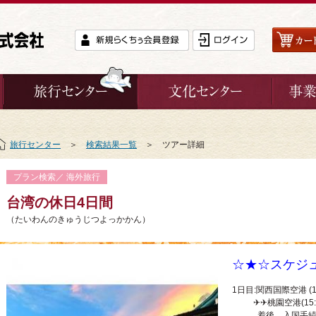
旅行センター
＞
検索結果一覧
＞ ツアー詳細
プラン検索／ 海外旅行
台湾の休日4日間
（たいわんのきゅうじつよっかかん）
☆★☆スケジ
1日目:関西国際空港 (1
✈✈桃園空港(15:2
着後、入国手続