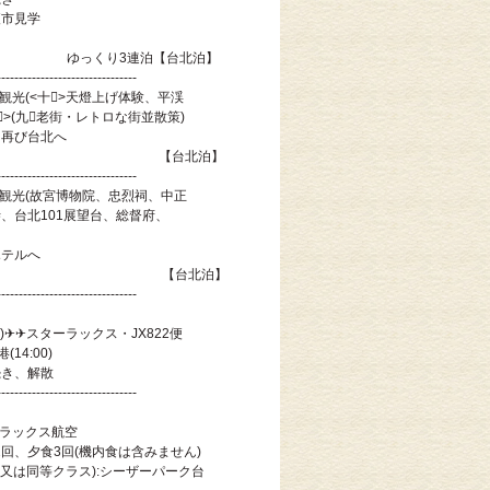
市見学
テルへ
3連泊【台北泊】
--------------------------------------
観光(<十>天燈上げ体験、平渓
(九老街・レトロな街並散策)
再び台北へ
台北泊】
--------------------------------
内観光(故宮博物院、忠烈祠、中正
北101展望台、総督府、
テルへ
台北泊】
--------------------------------
✈✈スターラックス・JX822便
14:00)
き、解散
--------------------------------
ーラックス航空
2回、夕食3回(機内食は含みません)
(又は同等クラス):シーザーパーク台