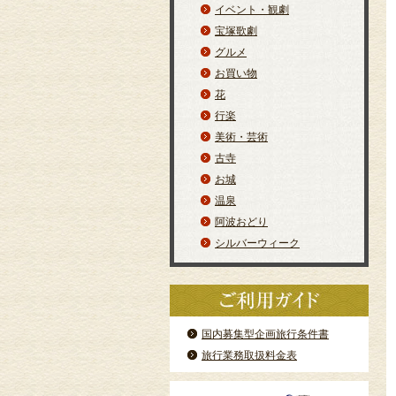
イベント・観劇
宝塚歌劇
グルメ
お買い物
花
行楽
美術・芸術
古寺
お城
温泉
阿波おどり
シルバーウィーク
国内募集型企画旅行条件書
旅行業務取扱料金表