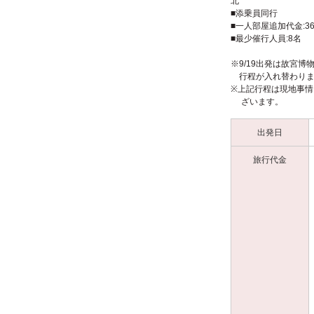
■添乗員同行
■一人部屋追加代金:36,
■最少催行人員:8名
※9/19出発は故宮
行程が入れ替わりま
※上記行程は現地事
ざいま
出発日
旅行代金