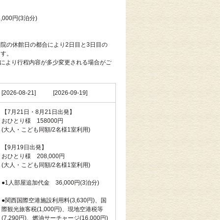
北
000円(3泊分)
博物院の休館日の都合により2日目と3日目の
す。
情により行程内容が多少変更される場合がご
す。
[2026-08-21]
[2026-09-19]
【7月21日・8月21日出発】
おひとり様 158000円
(大人・こども同額/2名様1室利用)
【9月19日出発】
おひとり様 208,000円
(大人・こども同額/2名様1室利用)
●1人部屋追加代金 36,000円(3泊分)
●関西国際空港施設利用料(3,630円)、国
際観光旅客税(1,000円)、現地空港税等
(7,290円)、燃油サーチャージ(16,000円)