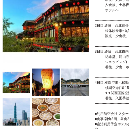
夕食後、士林夜
ホ
ゆっくり
-----------------------
2日目:終日、台北郊外
線体験乗車<九>
観光・夕食後、
【
-----------------------------
3日目:終日、台北市
紀念堂、龍山寺、台
ショッピング)
着後、夕食・ホ
【
-----------------------------
4日目:桃園空港へ移動
桃園空港(10:15)
✈✈関西国際空港(
着後、入国手続
-----------------------------
■利用航空会社:スタ
■食事:朝食3回、昼食
■宿泊利用予定ホテル