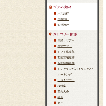
バス旅行
国内旅行
海外旅行
日帰りツアー
宿泊ツアー
トマト倶楽部
西国霊場巡拝
四国霊場巡拝
トレッキング/ハイキング/ウ
オーキング
山歩きツアー
桜特集
花火大会
紅葉
カニ