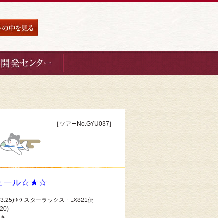
［ツアーNo.GYU037］
ュール☆★☆
3:25)✈✈スターラックス・JX821便
0)
き