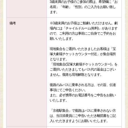
3歳未満のお子様のご参加の際は、希望欄に「お
名前」「年齢」「性別」のご入力をお願い致し
ます。
備考
※3歳未満のお子様はご観劇いただけません。劇
場内には「チャイルドルーム(有料)」があります
ので、ご利用の方は事前にご自身でご予約をお
願いいたします。
現地集合をご選択いただきましたお客様は「宝
塚大劇場チケットカウンター付近」が集合場所
となります。
「現地集合(宝塚大劇場チケットカウンター)」を
ご選択いただきましてもバス代の返金はござい
ません。復路も現地解散となります。
復路のみバスに乗車される方は、その旨、伝達
事項にてご申告ください。
また、必ず携帯のお電話番号をご申告をお願い
いたします。
「京都駅集合」で復路はバスに乗車されない方
は、当日添乗員にご申告いただき離団書をご記
入いただきますようにお願いいたします。