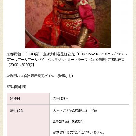
京都駅南口【13:00発】--宝塚大劇場 星組公演(『RRR×TAKA"R"AZUKA ～√Rama～
(アールアールアールバイ タカラヅカ～ルートラーマ～)』を観劇)--京都駅南口
【20:00～20:30頃】
≪利用バス会社:帝産観光バス≫ (食事なし)
©宝塚歌劇団
出発日
2026-09-26
旅行代金
大人・こども(3歳以上) 同額
B席(2階席) 9,900円
※幼児料金の設定はございません。