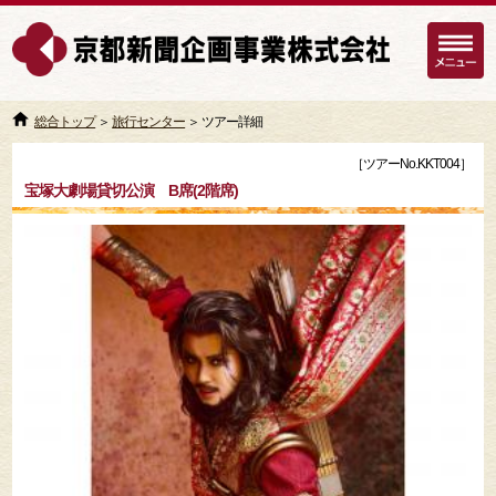
総合トップ
＞
旅行センター
＞ ツアー詳細
［ツアーNo.KKT004］
宝塚大劇場貸切公演 B席(2階席)