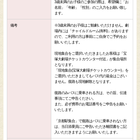
3歳未満のお子様のご参加の際は、希望欄に「お
名前」「年齢」「性別」のご入力をお願い致し
ます。
備考
※3歳未満のお子様はご観劇いただけません。劇
場内には「チャイルドルーム(有料)」があります
ので、ご利用の方は事前にご自身でご予約をお
願いいたします。
現地集合をご選択いただきましたお客様は「宝
塚大劇場チケットカウンター付近」が集合場所
となります。
「現地集合(宝塚大劇場チケットカウンター)」を
ご選択いただきましてもバス代の返金はござい
ません。復路も現地解散となります。
復路のみバスに乗車される方は、その旨、伝達
事項にてご申告ください。
また、必ず携帯のお電話番号をご申告をお願い
いたします。
「京都駅集合」で復路はバスに乗車されない方
は、当日添乗員にご申告いただき離団書をご記
入いただきますようにお願いいたします。