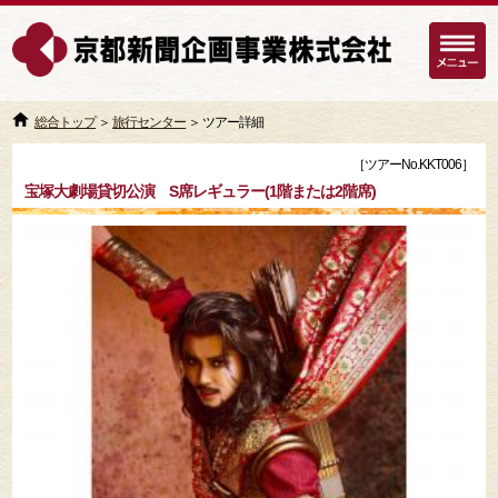
総合トップ
＞
旅行センター
＞ ツアー詳細
［ツアーNo.KKT006］
宝塚大劇場貸切公演 S席レギュラー(1階または2階席)