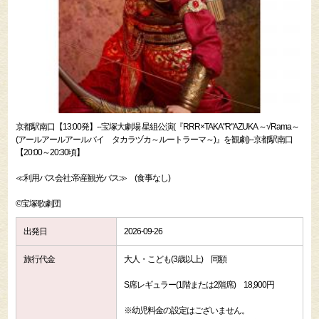
京都駅南口【13:00発】--宝塚大劇場 星組公演(『RRR×TAKA"R"AZUKA ～√Rama～
(アールアールアールバイ タカラヅカ～ルートラーマ～)』を観劇)--京都駅南口
【20:00～20:30頃】
≪利用バス会社:帝産観光バス≫ (食事なし)
©宝塚歌劇団
出発日
2026-09-26
旅行代金
大人・こども(3歳以上) 同額
S席レギュラー(1階または2階席) 18,900円
※幼児料金の設定はございません。