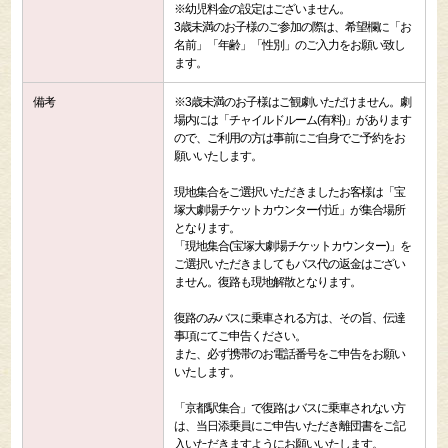
※幼児料金の設定はございません。
3歳未満のお子様のご参加の際は、希望欄に「お
名前」「年齢」「性別」のご入力をお願い致し
ます。
備考
※3歳未満のお子様はご観劇いただけません。劇
場内には「チャイルドルーム(有料)」があります
ので、ご利用の方は事前にご自身でご予約をお
願いいたします。
現地集合をご選択いただきましたお客様は「宝
塚大劇場チケットカウンター付近」が集合場所
となります。
「現地集合(宝塚大劇場チケットカウンター)」を
ご選択いただきましてもバス代の返金はござい
ません。復路も現地解散となります。
復路のみバスに乗車される方は、その旨、伝達
事項にてご申告ください。
また、必ず携帯のお電話番号をご申告をお願い
いたします。
「京都駅集合」で復路はバスに乗車されない方
は、当日添乗員にご申告いただき離団書をご記
入いただきますようにお願いいたします。