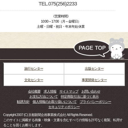
TEL.075(256)2233
《営業時間》
10:00～17:00（月～金曜日）
土曜・日曜・祝日・年末年始 休業
旅行センター
出版センター
文化センター
事業開発センター
会社概要
｜
求人情報
｜
サイトマップ
｜
お問い合わせ
お支払方法について
｜
特定商取引法に基づく表示
勧誘方針
｜
個人情報のお取り扱いについて
｜
プライバシーポリシー
セキュリティポリシー
Copyright 2007 (C) 京都新聞企画事業株式会社 All Rights Reserved.
このサイトに掲載する画像・映像・文書を含むすべての情報を許可なく複製、転用す
ることを固くお断りします。