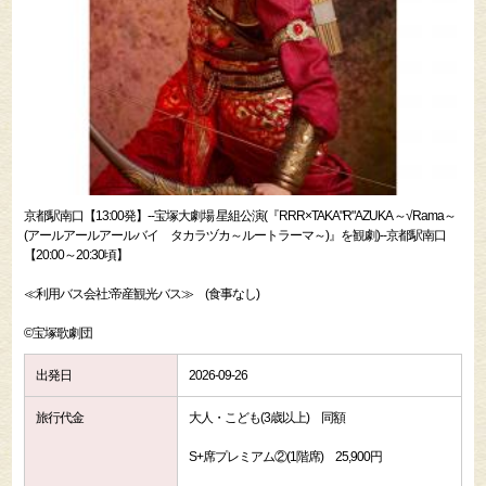
京都駅南口【13:00発】--宝塚大劇場 星組公演(『RRR×TAKA"R"AZUKA ～√Rama～
(アールアールアールバイ タカラヅカ～ルートラーマ～)』を観劇)--京都駅南口
【20:00～20:30頃】
≪利用バス会社:帝産観光バス≫ (食事なし)
©宝塚歌劇団
出発日
2026-09-26
旅行代金
大人・こども(3歳以上) 同額
S+席プレミアム②(1階席) 25,900円