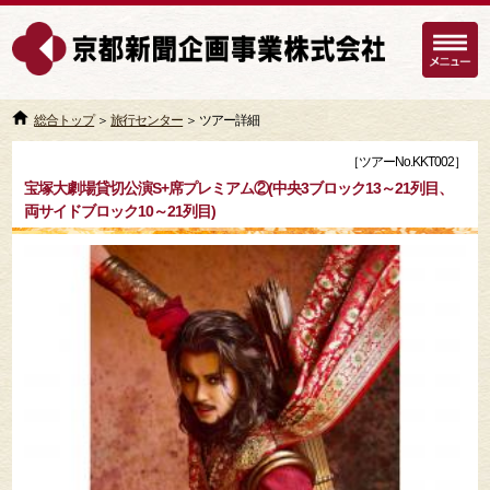
総合トップ
＞
旅行センター
＞ ツアー詳細
［ツアーNo.KKT002］
宝塚大劇場貸切公演S+席プレミアム②(中央3ブロック13～21列目、
両サイドブロック10～21列目)