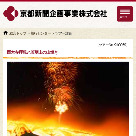
総合トップ
＞
旅行センター
＞ ツアー詳細
［ツアーNo.KHO059］
西大寺拝観と若草山の山焼き