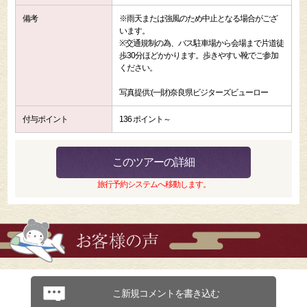
備考
※雨天または強風のため中止となる場合がござ
います。
※交通規制の為、バス駐車場から会場まで片道徒
歩30分ほどかかります。歩きやすい靴でご参加
ください。
写真提供:(一財)奈良県ビジターズビューロー
付与ポイント
136 ポイント～
このツアーの詳細
旅行予約システムへ移動します。
こ新規コメントを書き込む