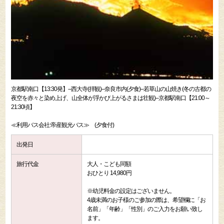
京都駅南口【13:30発】--西大寺(拝観)--奈良市内(夕食)--若草山の山焼き(冬の古都の
夜空を赤々と染め上げ、山全体が浮かび上がるさまは壮観)--京都駅南口【21:00～
21:30頃】
≪利用バス会社:帝産観光バス≫ (夕食付)
出発日
旅行代金
大人・こども同額
おひとり 14,980円
※幼児料金の設定はございません。
4歳未満のお子様のご参加の際は、希望欄に「お
名前」「年齢」「性別」のご入力をお願い致し
ます。