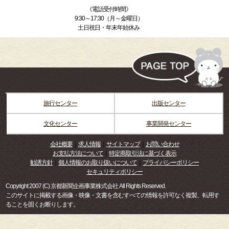
《電話受付時間》
9:30～17:30（月～金曜日）
土日祝日・年末年始休み
旅行センター
出版センター
文化センター
事業開発センター
会社概要
｜
求人情報
｜
サイトマップ
｜
お問い合わせ
お支払方法について
｜
特定商取引法に基づく表示
勧誘方針
｜
個人情報のお取り扱いについて
｜
プライバシーポリシー
セキュリティポリシー
Copyright 2007 (C) 京都新聞企画事業株式会社 All Rights Reserved.
このサイトに掲載する画像・映像・文書を含むすべての情報を許可なく複製、転用す
ることを固くお断りします。