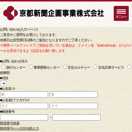
お問い合わせ(入力ページ)
ご意見やご質問をお受けしております。
休業日は翌営業日以降のご返信となりますのでご了承ください。
※携帯メールアドレスでご登録を頂いている場合は、ドメイン名「kyoto-pd.co.jp」からのメ
ールを受信できるよう設定をお願い致します。
■お問い合わせ先
※
旅行センター
事業開発センター
文化カルチャー
文化読者サービス
総務部
■項目
■お名前
※
■お名前(フリガナ)
※
■郵便番号
－
郵便番号検索
郵便番号から住所自動入力