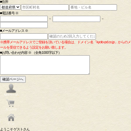
■住所
■電話番号 ※
－
－
■メールアドレス
※
※携帯メールアドレスでご登録を頂いている場合は、ドメイン名「kyoto-pd.co.jp」からのメ
ールを受信できるよう設定をお願い致します。
■お問い合わせ内容
※
（全角1000字以下）
ようこそ ゲストさん