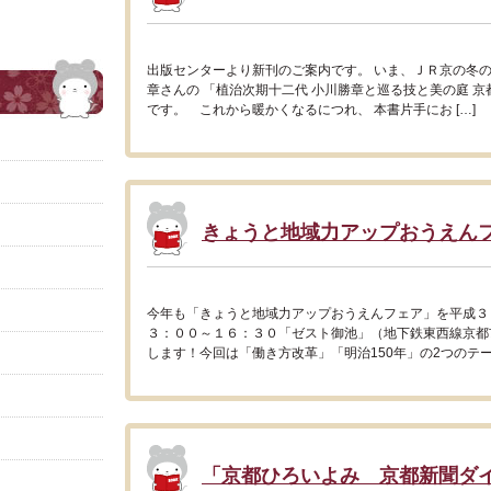
出版センターより新刊のご案内です。 いま、ＪＲ京の冬
章さんの 「植治次期十二代 小川勝章と巡る技と美の庭 京
です。 これから暖かくなるにつれ、 本書片手にお […]
きょうと地域力アップおうえん
今年も「きょうと地域力アップおうえんフェア」を平成３
３：００～１６：３０「ゼスト御池」（地下鉄東西線京都
します！今回は「働き方改革」「明治150年」の2つのテー
「京都ひろいよみ 京都新聞ダ