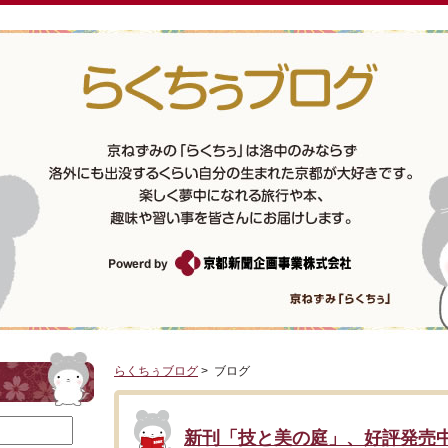
らくちぅブログ
> ブログ
新刊「技と美の庭」、好評発売