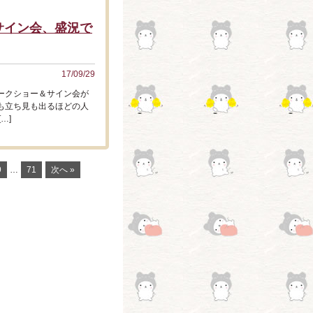
サイン会、盛況で
17/09/29
ークショー＆サイン会が
も立ち見も出るほどの人
…]
9
…
71
次へ »