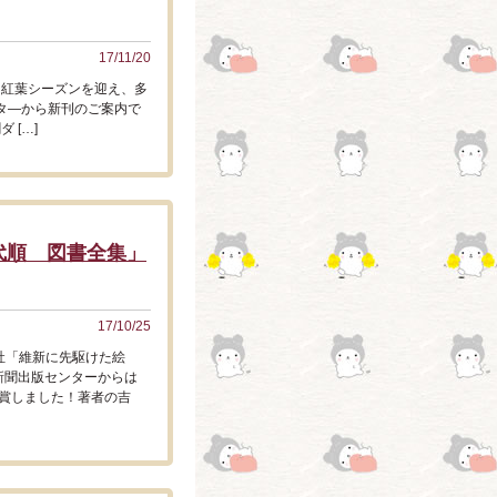
17/11/20
は紅葉シーズンを迎え、多
タ―から新刊のご案内で
 […]
代順 図書全集」
17/10/25
社「維新に先駆けた絵
新聞出版センターからは
賞しました！著者の吉