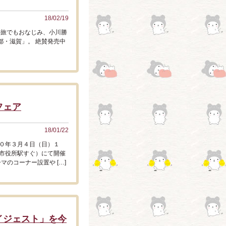
18/02/19
の旅でもおなじみ、小川勝
都・滋賀」。 絶賛発売中
フェア
18/01/22
０年３月４日（日）１
市役所駅すぐ）にて開催
マのコーナー設置や […]
イジェスト」を今