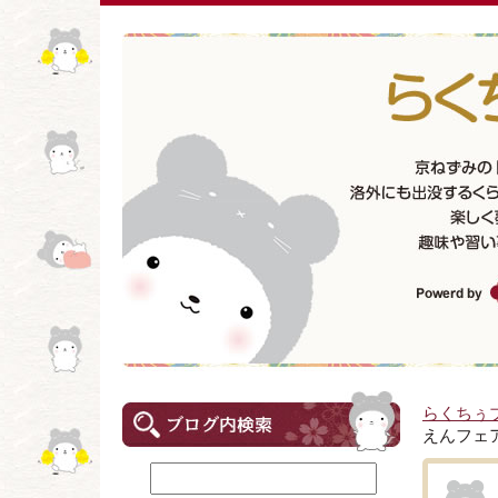
らくちぅ
えんフェ