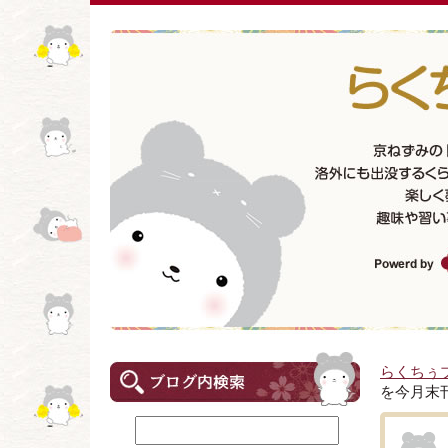
らくちぅ
を今月末