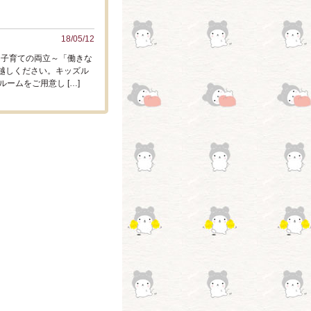
18/05/12
と子育ての両立～「働きな
お越しください。キッズル
ームをご用意し […]