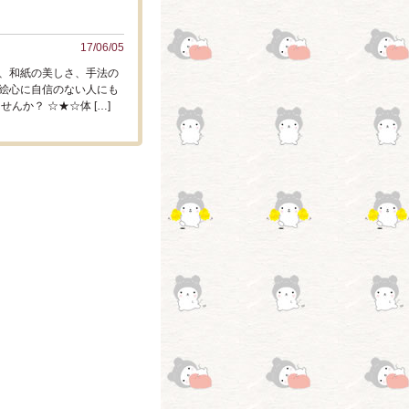
17/06/05
、和紙の美しさ、手法の
絵心に自信のない人にも
んか？ ☆★☆体 […]