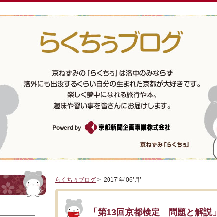
らくちぅブログ
> 2017’年’06’月’
「第13回京都検定 問題と解説」