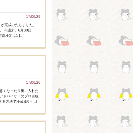
17/06/29
」が完成いたしました。
 今週末、6月30日
検定は1 […]
17/06/26
悪くなったり奥に入れた
アドバイザーのプロ目線
る方法で冷蔵庫や […]