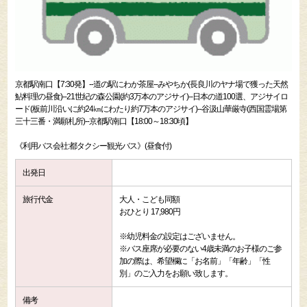
京都駅南口【7:30発】--道の駅にわか茶屋--みやちか(長良川のヤナ場で獲った天然
鮎料理の昼食)--21世紀の森公園(約3万本のアジサイ)--日本の道100選、アジサイロ
ード(板前川沿いに約24㎞にわたり約7万本のアジサイ)--谷汲山華厳寺(西国霊場第
三十三番・満願札所)--京都駅南口【18:00～18:30頃】
《利用バス会社:都タクシー観光バス》(昼食付)
出発日
旅行代金
大人・こども同額
おひとり 17,980円
※幼児料金の設定はございません。
※バス座席が必要のない4歳未満のお子様のご参
加の際は、希望欄に「お名前」「年齢」「性
別」のご入力をお願い致します。
備考