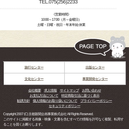
TEL.075(256)2233
《営業時間》
10:00～17:00（月～金曜日）
土曜・日曜・祝日・年末年始 休業
旅行センター
出版センター
文化センター
事業開発センター
会社概要
｜
求人情報
｜
サイトマップ
｜
お問い合わせ
お支払方法について
｜
特定商取引法に基づく表示
勧誘方針
｜
個人情報のお取り扱いについて
｜
プライバシーポリシー
セキュリティポリシー
Copyright 2007 (C) 京都新聞企画事業株式会社 All Rights Reserved.
このサイトに掲載する画像・映像・文書を含むすべての情報を許可なく複製、転用す
ることを固くお断りします。