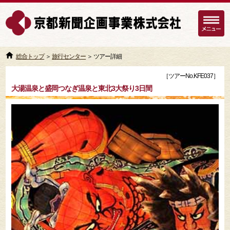
総合トップ
＞
旅行センター
＞ ツアー詳細
［ツアーNo.KFE037］
大湯温泉と盛岡つなぎ温泉と東北3大祭り3日間