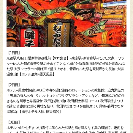
【1日目】
京都駅八条口1階新幹線改札前【9:15集合】--東京駅--新青森駅--ねぶたの家・ワラ
ッセ(ねぶた祭の歴史や魅力を余すことなく紹介)--新青森(海鮮丼の夕食)--青森ねぶ
た祭り(ラッセラーの掛け声で盛り上がる、青森ねぶた祭を観覧席から見物--大湯
温泉1泊【ホテル鹿角=露天風呂】
【2日目】
ホテル--男鹿水族館GAO(日本海を望む絶好のロケーションの水族館。迫力満点の
「男鹿の海大水槽」やホッキョクグマやアザラシ・アシカなど、400種1万点の生
きものを展示と弁当昼食--秋田(お買い物)--秋田(郷土料理コース)--秋田竿燈まつり
(提灯が幻想的に輝く勇壮な祭り、秋田竿燈まつりを観覧席より見物--盛岡つなぎ
温泉1泊【湯守ホテル大観=露天風呂】
【3日目】
ホテル--仙台七夕まつり(青竹に飾られた和紙と風が織りなす夏の風物詩。趣向を