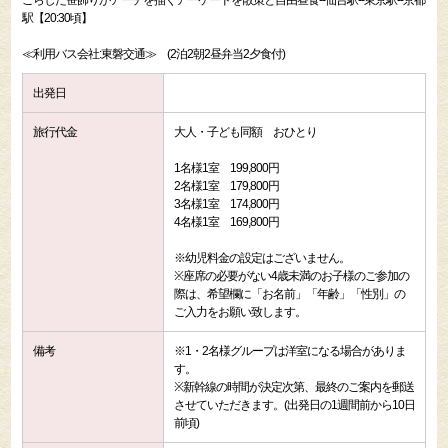
こらした笹飾りがアーチを描くアーケードを散策と自由昼食--仙台駅--東京駅--京都
駅【20:30頃】
≪利用バス会社:東磐交通≫ (2泊2朝2昼弁当2夕食付)
出発日
旅行代金
大人・子ども同額 おひとり
1名様1室 199,800円
2名様1室 179,800円
3名様1室 174,800円
4名様1室 169,800円
※幼児料金の設定はございません。
※座席の必要がない4歳未満のお子様のご参加の
際は、希望欄に「お名前」「年齢」「性別」の
ご入力をお願い致します。
備考
※1・2名様グループは洋室になる場合がありま
す。
※新幹線の時間が決定次第、最終のご案内を郵送
させていただきます。(出発日の1週間前から10日
前頃)