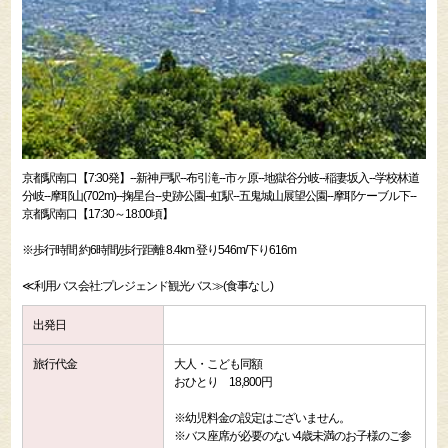
京都駅南口【7:30発】--新神戸駅--布引滝--市ヶ原--地獄谷分岐--稲妻坂入--学校林道
分岐--摩耶山(702m)--掬星台--史跡公園--虹駅--五鬼城山展望公園--摩耶ケーブル下--
京都駅南口【17:30～18:00頃】
※歩行時間 約6時間/歩行距離 8.4km 登り546m/下り616m
≪利用バス会社:プレジェンド観光バス≫(食事なし)
出発日
旅行代金
大人・こども同額
おひとり 18,800円
※幼児料金の設定はございません。
※バス座席が必要のない4歳未満のお子様のご参