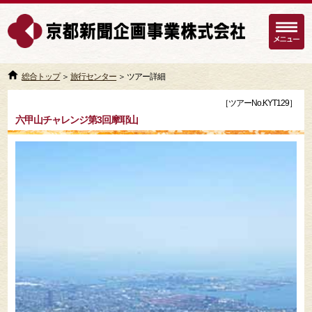
総合トップ
＞
旅行センター
＞ ツアー詳細
［ツアーNo.KYT129］
六甲山チャレンジ第3回摩耶山