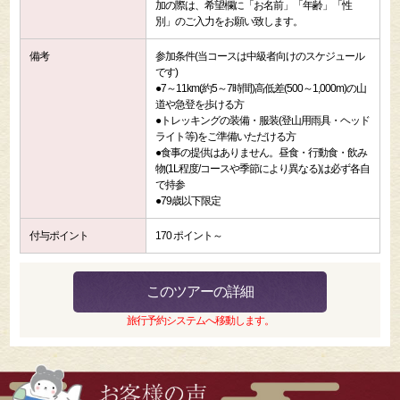
加の際は、希望欄に「お名前」「年齢」「性
別」のご入力をお願い致します。
備考
参加条件(当コースは中級者向けのスケジュール
です)
●7～11km(約5～7時間)高低差(500～1,000m)の山
道や急登を歩ける方
●トレッキングの装備・服装(登山用雨具・ヘッド
ライト等)をご準備いただける方
●食事の提供はありません。昼食・行動食・飲み
物(1L程度/コースや季節により異なる)は必ず各自
で持参
●79歳以下限定
付与ポイント
170 ポイント～
このツアーの詳細
旅行予約システムへ移動します。