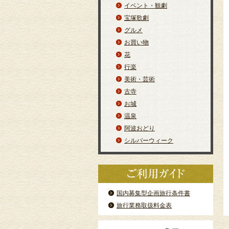
イベント・観劇
宝塚歌劇
グルメ
お買い物
花
行楽
美術・芸術
古寺
お城
温泉
阿波おどり
シルバーウィーク
国内募集型企画旅行条件書
旅行業務取扱料金表