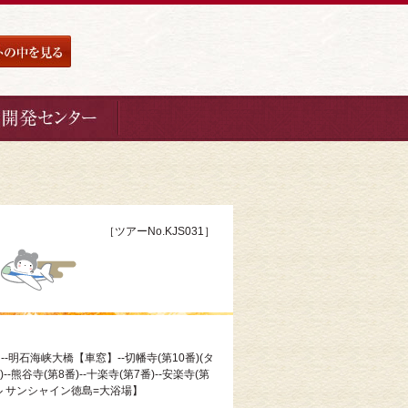
［ツアーNo.KJS031］
--明石海峡大橋【車窓】--切幡寺(第10番)(タ
)--熊谷寺(第8番)--十楽寺(第7番)--安楽寺(第
テル サンシャイン徳島=大浴場】