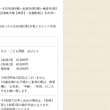
--大日寺(第4番)--金泉寺(第3番)--極楽寺(第2
--明石海峡大橋【車窓】--京都駅南口【18:00～
観光バス≫(1泊1朝2昼1夕食とタクシー代含
大人・こども同額 おひとり
1名様1室 42,800円
2名様1室 40,800円
相部屋 40,000円
※幼児料金の設定はございません。
※4歳未満のお子様のご参加の際は、希望
欄に「お名前」「年齢」「性別」のご入
力をお願い致します。
※3名様でお申し込みの場合は、2名様1
室と1名様1室の旅行代金となります。
※洋室利用となります。