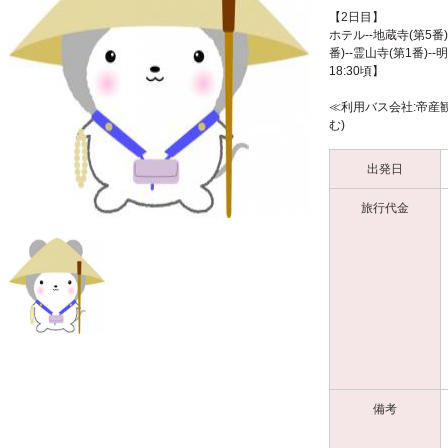
【2日目】
ホテル--地蔵寺(第5番)
番)--霊山寺(第1番)
18:30頃】
≪利用バス会社:帝産
む)
出発日
旅行代金
備考