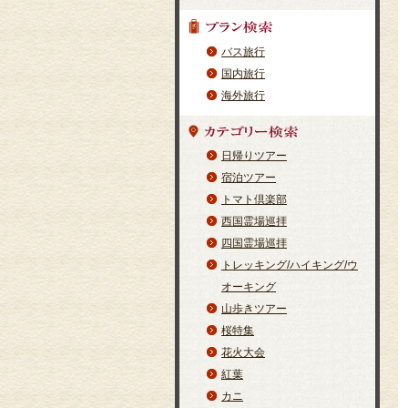
バス旅行
国内旅行
海外旅行
日帰りツアー
宿泊ツアー
トマト倶楽部
西国霊場巡拝
四国霊場巡拝
トレッキング/ハイキング/ウ
オーキング
山歩きツアー
桜特集
花火大会
紅葉
カニ