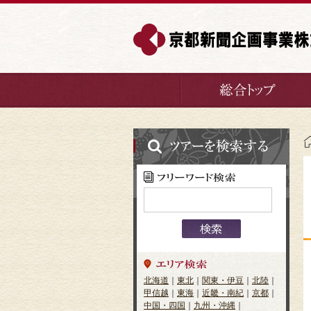
北海道
｜
東北
｜
関東・伊豆
｜
北陸
｜
甲信越
｜
東海
｜
近畿・南紀
｜
京都
｜
中国・四国
｜
九州・沖縄
｜