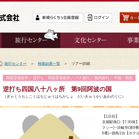
旅行センター
＞
検索結果一覧
＞ ツアー詳細
四国霊場巡拝／ 逆打ち 四国霊場巡拝／ バス旅行／ 国内旅行／ 中国・四国
逆打ち四国八十八ヶ所 第9回阿波の国
（ぎゃくうちしこくはちじゅうはちかしょ だいきゅうかいあわのくに）
【1日目】
京都駅南口【7:30発】
クシー)--法輪寺(第9番
6番)--徳島1泊【ホ