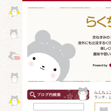
らくちぅ
ランチ」