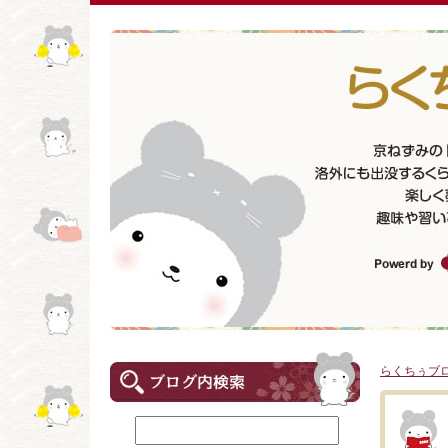
らくちぅブ