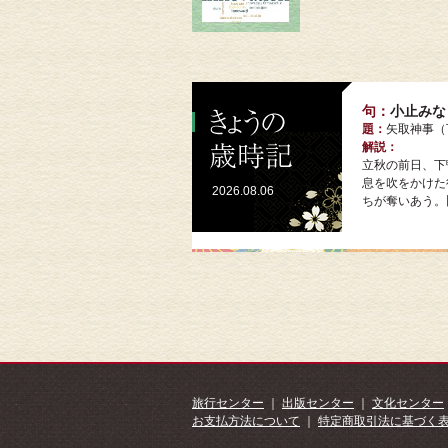
句：
小止みな
題：
矢取神事
解説：
立秋の前日、下
息を吹をかけた
2026.08.06
ちが奪いあう。
旅行センター
｜
出版センター
｜
文化センター
お支払方法について
｜
特定商取引法に基づく