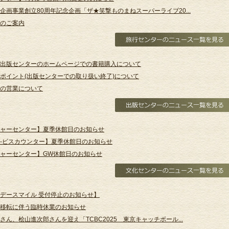
企画事業創立80周年記念企画「ザ★笑撃ものまねスーパーライブ20...
のご案内
出版センターのホームページでの書籍購入について
ポイント(出版センターでの取り扱い終了)について
の営業について
ャーセンター】夏季休館日のお知らせ
-ビスカウンター】夏季休館日のお知らせ
ャーセンター】GW休館日のお知らせ
デースマイル 受付停止のお知らせ】
移転に伴う臨時休業のお知らせ
さん、桧山進次郎さんを迎え「TCBC2025 東京キャッチボール...