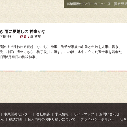
き 雨に夏越しの 神事かな
（下鴨神社）
作者：
畑 紫星
鴨神社で行われる夏越（なごし）神事。氏子が家族の名前と年齢を人形に書き、
後、神官に清めてもらい御手洗川に流す。この後、水中に立てた五十串を若者た
旧暦6月晦日の御祓神事。
｜
事業開発センター
｜
会社概要
｜
求人情報
｜
サイトマップ
｜
お問い合わせ
表示
｜
勧誘方針
｜
個人情報のお取り扱いについて
｜
プライバシーポリシー
｜
セキ