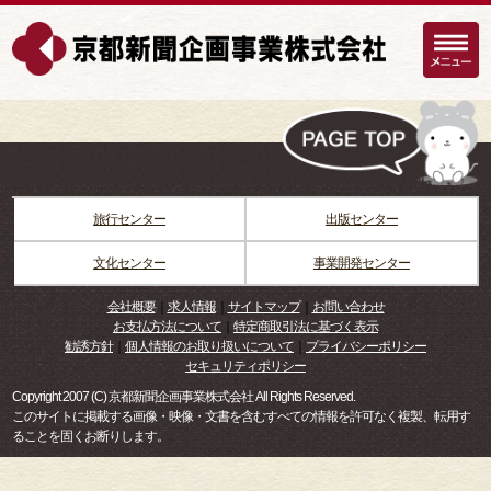
旅行センター
出版センター
文化センター
事業開発センター
会社概要
｜
求人情報
｜
サイトマップ
｜
お問い合わせ
お支払方法について
｜
特定商取引法に基づく表示
勧誘方針
｜
個人情報のお取り扱いについて
｜
プライバシーポリシー
セキュリティポリシー
Copyright 2007 (C) 京都新聞企画事業株式会社 All Rights Reserved.
このサイトに掲載する画像・映像・文書を含むすべての情報を許可なく複製、転用す
ることを固くお断りします。