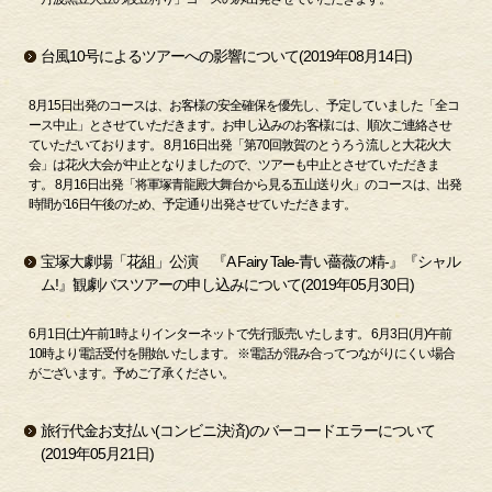
台風10号によるツアーへの影響について(2019年08月14日)
8月15日出発のコースは、お客様の安全確保を優先し、予定していました「全コ
ース中止」とさせていただきます。お申し込みのお客様には、順次ご連絡させ
ていただいております。 8月16日出発「第70回敦賀のとうろう流しと大花火大
会」は花火大会が中止となりましたので、ツアーも中止とさせていただきま
す。 8月16日出発「将軍塚青龍殿大舞台から見る五山送り火」のコースは、出発
時間が16日午後のため、予定通り出発させていただきます。
宝塚大劇場「花組」公演 『A Fairy Tale-青い薔薇の精-』『シャル
ム!』観劇バスツアーの申し込みについて(2019年05月30日)
6月1日(土)午前1時よりインターネットで先行販売いたします。 6月3日(月)午前
10時より電話受付を開始いたします。 ※電話が混み合ってつながりにくい場合
がございます。予めご了承ください。
旅行代金お支払い(コンビニ決済)のバーコードエラーについて
(2019年05月21日)