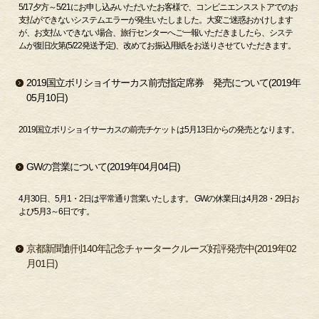
5/17夕方～5/21にお申し込みいただいたお客様で、コンビニエンスストアでのお
支払ができないシステムエラーが発生いたしました。大変ご迷惑おかけします
が、お支払いできない場合、旅行センターへご一報いただきましたら、システ
ムが復旧次第(5/22発送予定)、改めてお振込用紙をお送りさせていただきます。
2019国立ボリショイサーカス前売指定席券 発売について(2019年
05月10日)
2019国立ボリショイサーカスの前売チケットは5月13日からの発売となります。
GWの営業について(2019年04月04日)
4月30日、5月1・2日は平常通り営業いたします。 GWの休業日は4月28・29日お
よび5月3～6日です。
京都新聞創刊140年記念チャータークルーズ好評発売中(2019年02
月01日)