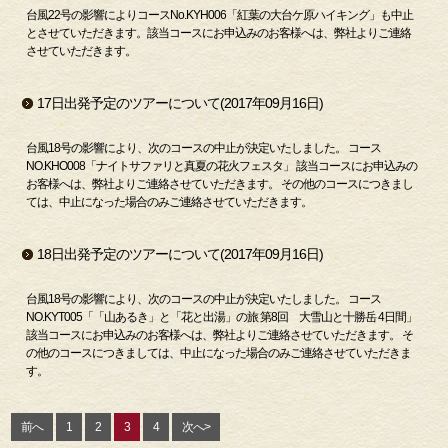
台風22号の影響によりコースNo.KYH006「紅葉の大台ケ原ハイキング」も中止
とさせていただきます。該当コースにお申込みのお客様へは、弊社よりご連絡
させていただきます。
17日出発予定のツアーについて(2017年09月16日)
台風18号の影響により、次のコースの中止が決定いたしました。 コース
NO.KHO008「ナイトサファリと真夏の花火フェスタ」 該当コースにお申込みの
お客様へは、弊社よりご連絡させていただきます。 その他のコースにつきまし
ては、中止になった場合のみご連絡させていただきます。
18日出発予定のツアーについて(2017年09月16日)
台風18号の影響により、次のコースの中止が決定いたしました。 コース
NO.KYT005「「山あるき」と「花と出湯」の旅 第8回 大雪山と十勝岳 4日間」
該当コースにお申込みのお客様へは、弊社よりご連絡させていただきます。 そ
の他のコースにつきましては、中止になった場合のみご連絡させていただきま
す。
前へ
1
2
3
4
次へ>