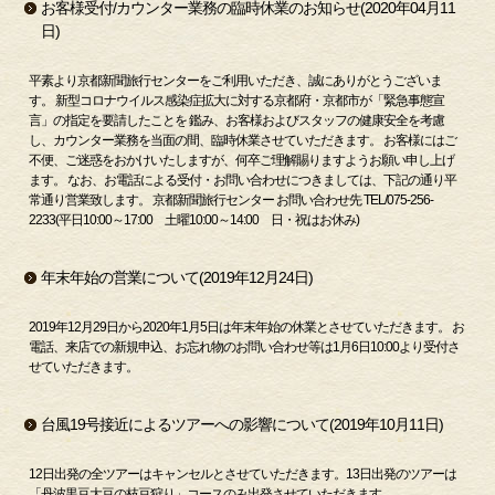
お客様受付/カウンター業務の臨時休業のお知らせ(2020年04月11
日)
平素より京都新聞旅行センターをご利用いただき、誠にありがとうございま
す。 新型コロナウイルス感染症拡大に対する京都府・京都市が「緊急事態宣
言」の指定を要請したことを 鑑み、お客様およびスタッフの健康安全を考慮
し、カウンター業務を当面の間、臨時休業させていただきます。 お客様にはご
不便、ご迷惑をおかけいたしますが、何卒ご理解賜りますようお願い申し上げ
ます。 なお、お電話による受付・お問い合わせにつきましては、下記の通り平
常通り営業致します。 京都新聞旅行センター お問い合わせ先 TEL/075-256-
2233(平日10:00～17:00 土曜10:00～14:00 日・祝はお休み)
年末年始の営業について(2019年12月24日)
2019年12月29日から2020年1月5日は年末年始の休業とさせていただきます。 お
電話、来店での新規申込、お忘れ物のお問い合わせ等は1月6日10:00より受付さ
せていただきます。
台風19号接近によるツアーへの影響について(2019年10月11日)
12日出発の全ツアーはキャンセルとさせていただきます。13日出発のツアーは
「丹波黒豆大豆の枝豆狩り」コースのみ出発させていただきます。