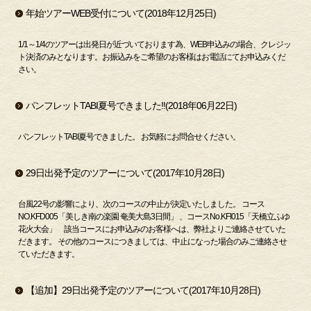
年始ツアーWEB受付について(2018年12月25日)
1/1～1/4のツアーは出発日が近づいております為、WEB申込みの場合、クレジッ
ト決済のみとなります。お振込みをご希望のお客様はお電話にてお申込みくだ
さい。
パンフレットTABI夏号できました!!(2018年06月22日)
パンフレットTABI夏号できました。 お気軽にお問合せください。
29日出発予定のツアーについて(2017年10月28日)
台風22号の影響により、次のコースの中止が決定いたしました。 コース
NO.KFD005「美しき南の楽園 奄美大島3日間」 、コースNo.KFI015「天橋立ふゆ
花火大会」 該当コースにお申込みのお客様へは、弊社よりご連絡させていた
だきます。 その他のコースにつきましては、中止になった場合のみご連絡させ
ていただきます。
【追加】29日出発予定のツアーについて(2017年10月28日)