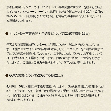
京都新聞旅行センターでは、GoToトラベル事業支援対象ツアーを続々とご紹介
しています。シルバーウィークのご旅行もまだまだ間に合います!10月・11月の
秋のパンフレットは間もなく完成予定。お電話で資料請求いただければ、出来
次第郵送いたします。
カウンター営業再開と予約制について(2020年06月15日)
平素より京都新聞旅行センターをご利用いただき、誠にありがとうございま
す。 新型コロナウイルスの感染防止対策として、カウンターをご利用の際はご
予約での来店をお願いしております。 ご予約いただいていないお客様について
は、お待ちいただく場合がございます。 お客様にはご不便、ご迷惑をおかけい
たしますが、ご理解とご協力を賜りますよう、何卒お願い申し上げます。
GWの営業について(2020年04月21日)
4月30日、5月1・2日は平常通り営業いたします。 GWの休業日は4月29日および
5月3～6日です。 なお、営業日はお電話による受付・お問い合わせのみとなりま
す。 お客様にはご不便、ご迷惑をおかけいたしますが、何卒ご理解賜りますよ
うお願い申し上げます。