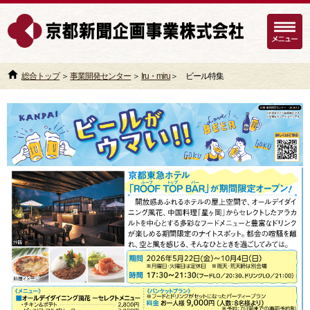
総合トップ
＞
事業開発センター
＞
Iru・miru
＞ ビール特集