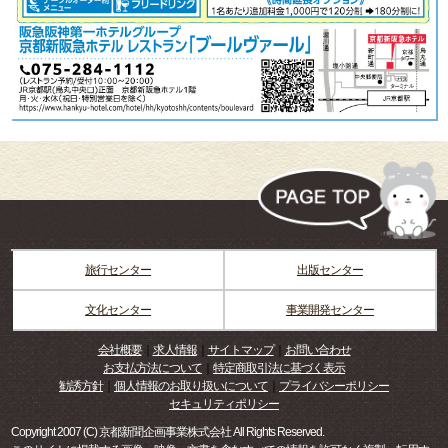
旅行センター
出版センター
文化センター
事業開発センター
会社概要
｜
求人情報
｜
サイトマップ
｜
お問い合わせ
お支払方法について
｜
特定商取引法に基づく表示
勧誘方針
｜
個人情報のお取り扱いについて
｜
プライバシーポリシー
セキュリティポリシー
Copyright 2007 (C) 京都新聞企画事業株式会社 All Rights Reserved.