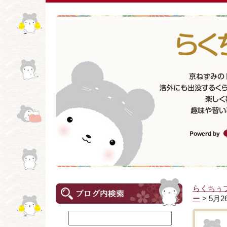
らくちぅ
ー
> 5